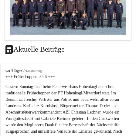
Aktuelle Beiträge
F
vor 5 Tagen
Veranstaltung
F
+++ Frühschoppen 2026 +++
H
Gestern Sonntag fand beim Feuerwehrhaus Hohenkogl der schon 
o
h
traditionelle Frühschoppen der FF Hohenkogl/Mitterdorf statt. Im 
e
Beisein zahlreicher Vertreter aus Politik und Feuerwehr, allen voran 
n
Landesrat Karlheinz Kornhäusl, Bürgermeister Thomas Derler und 
k
Abschnittsfeuerwehrkommandant ABI Christian Lechner, wurde ein 
o
Wortgottesdienst mit Gabriele Kreimer gefeiert. In den Grußworten 
g
wurde den Mitgliedern Dank für ihre Bereitschaft der Nächstenhilfe 
l
-
ausgesprochen und unfallfreie Verläufe der Einsätze gewünscht. Nach 