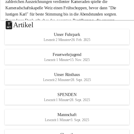
M
zahlreichen Auszeichnungen verdienter Kameraden spielte die 
i
Kameradschaftskapelle Weiz einen Frühschoppen, bevor dann "Die 
t
lustigen Karl" für beste Stimmung bis in die Abendstunden sorgten. 
t
Besonderer Dank gilt aber der gesamten Bevölkerung, die unseren 
e
Artikel
Frühschoppen trotz hochsommerlichen Temperaturen besuchte. Der 
r
d
Reinerlös des Festes kommt natürlich wieder der Verbesserung der 
Unser Fuhrpark
o
Ausrüstung und somit der Einsatzbereitschaft der FF 
Lesezeit 2 Minuten
•
26. Feb. 2025
r
Hohenkogl/Mitterdorf zugute!
f
+21
Feuerwehrjugend
HERZLICHEN DANK FÜR IHREN BESUCH!
Lesezeit 1 Minute
•
15. Nov. 2025
Unser Rüsthaus
Lesezeit 2 Minuten
•
28. Sept. 2025
SPENDEN
Lesezeit 1 Minute
•
28. Sept. 2025
Mannschaft
Lesezeit 1 Minute
•
3. Sept. 2025