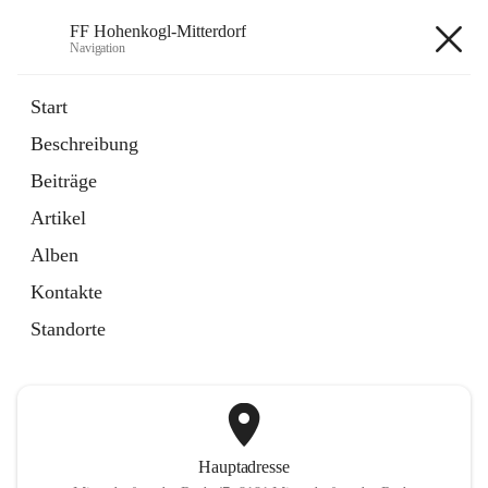
FF Hohenkogl-Mitterdorf
Navigation
FF Hohenkogl-Mitterdorf
Start
Beschreibung
öffnet
Spenden
Beiträge
in
Artikel
neuem
Artikel
Tab
öffnet
LLZ Einsatzübersicht
in
Externe Webseite
Alben
neuem
Tab
Kontakte
+1
Standorte
Hauptadresse