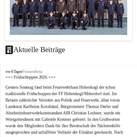
Aktuelle Beiträge
F
vor 6 Tagen
Veranstaltung
F
+++ Frühschoppen 2026 +++
H
Gestern Sonntag fand beim Feuerwehrhaus Hohenkogl der schon 
o
h
traditionelle Frühschoppen der FF Hohenkogl/Mitterdorf statt. Im 
e
Beisein zahlreicher Vertreter aus Politik und Feuerwehr, allen voran 
n
Landesrat Karlheinz Kornhäusl, Bürgermeister Thomas Derler und 
k
Abschnittsfeuerwehrkommandant ABI Christian Lechner, wurde ein 
o
Wortgottesdienst mit Gabriele Kreimer gefeiert. In den Grußworten 
g
wurde den Mitgliedern Dank für ihre Bereitschaft der Nächstenhilfe 
l
-
ausgesprochen und unfallfreie Verläufe der Einsätze gewünscht. Nach 