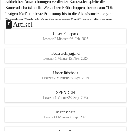
M
zahlreichen Auszeichnungen verdienter Kameraden spielte die 
i
Kameradschaftskapelle Weiz einen Frühschoppen, bevor dann "Die 
t
lustigen Karl" für beste Stimmung bis in die Abendstunden sorgten. 
t
Besonderer Dank gilt aber der gesamten Bevölkerung, die unseren 
e
Artikel
Frühschoppen trotz hochsommerlichen Temperaturen besuchte. Der 
r
d
Reinerlös des Festes kommt natürlich wieder der Verbesserung der 
Unser Fuhrpark
o
Ausrüstung und somit der Einsatzbereitschaft der FF 
Lesezeit 2 Minuten
•
26. Feb. 2025
r
Hohenkogl/Mitterdorf zugute!
f
+21
Feuerwehrjugend
HERZLICHEN DANK FÜR IHREN BESUCH!
Lesezeit 1 Minute
•
15. Nov. 2025
Unser Rüsthaus
Lesezeit 2 Minuten
•
28. Sept. 2025
SPENDEN
Lesezeit 1 Minute
•
28. Sept. 2025
Mannschaft
Lesezeit 1 Minute
•
3. Sept. 2025