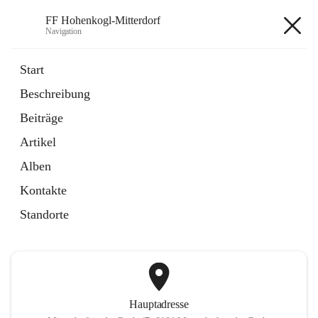
FF Hohenkogl-Mitterdorf
Navigation
FF Hohenkogl-Mitterdorf
Start
Beschreibung
öffnet
Spenden
Beiträge
in
Artikel
neuem
Artikel
Tab
öffnet
LLZ Einsatzübersicht
in
Externe Webseite
Alben
neuem
Tab
Kontakte
+1
Standorte
Hauptadresse