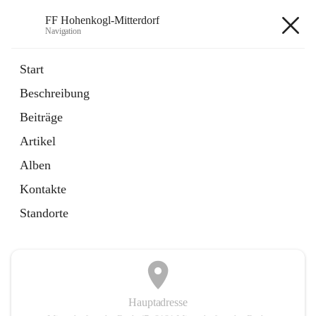
FF Hohenkogl-Mitterdorf
Navigation
FF Hohenkogl-Mitterdorf
Start
Beschreibung
öffnet
Spenden
Beiträge
in
Artikel
neuem
Artikel
Tab
öffnet
LLZ Einsatzübersicht
in
Externe Webseite
Alben
neuem
Tab
Kontakte
+1
Standorte
Hauptadresse