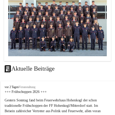
Aktuelle Beiträge
F
vor 2 Tagen
Veranstaltung
F
+++ Frühschoppen 2026 +++
H
Gestern Sonntag fand beim Feuerwehrhaus Hohenkogl der schon 
o
h
traditionelle Frühschoppen der FF Hohenkogl/Mitterdorf statt. Im 
e
Beisein zahlreicher Vertreter aus Politik und Feuerwehr, allen voran 
n