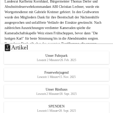
Landesrat Karlheinz Kornhäusl, Bürgermeister Thomas Derler und 
k
Abschnittsfeuerwehrkommandant ABI Christian Lechner, wurde ein 
o
Wortgottesdienst mit Gabriele Kreimer gefeiert. In den Grußworten 
g
wurde den Mitgliedern Dank für ihre Bereitschaft der Nächstenhilfe 
l
-
ausgesprochen und unfallfreie Verläufe der Einsätze gewünscht. Nach 
M
zahlreichen Auszeichnungen verdienter Kameraden spielte die 
i
Kameradschaftskapelle Weiz einen Frühschoppen, bevor dann "Die 
t
lustigen Karl" für beste Stimmung bis in die Abendstunden sorgten. 
t
Besonderer Dank gilt aber der gesamten Bevölkerung, die unseren 
e
Artikel
Frühschoppen trotz hochsommerlichen Temperaturen besuchte. Der 
r
d
Reinerlös des Festes kommt natürlich wieder der Verbesserung der 
Unser Fuhrpark
o
Ausrüstung und somit der Einsatzbereitschaft der FF 
Lesezeit 2 Minuten
•
26. Feb. 2025
r
Hohenkogl/Mitterdorf zugute!
f
+21
Feuerwehrjugend
HERZLICHEN DANK FÜR IHREN BESUCH!
Lesezeit 1 Minute
•
15. Nov. 2025
Unser Rüsthaus
Lesezeit 2 Minuten
•
28. Sept. 2025
SPENDEN
Lesezeit 1 Minute
•
28. Sept. 2025