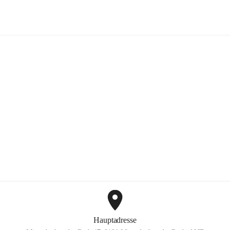
FF Hohenkogl-Mitterdorf
+1
Hauptadresse