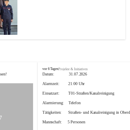
F
vor 6 Tagen
Projekte & Initiativen
F
sen! 
Datum:             
31.07.2026
H
Alarmzeit:
        21:00 Uhr
o
h
Einsatzart:        
T01-Straßen/Kanalreinigung
e
n
Alarmierung:    
Telefon
k
o
Tätigkeiten:
      Straßen- und Kanalreinigung in Oberd
g
7
l
Mannschaft:
     5 Personen
-