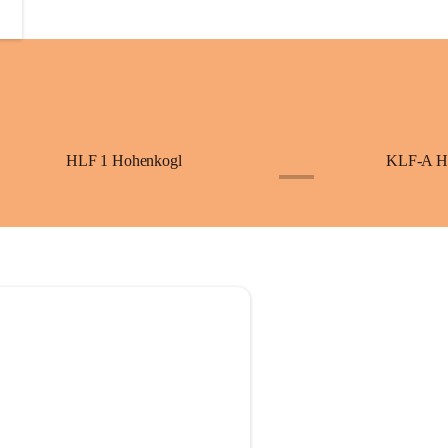
HLF 1 Hohenkogl
KLF-A H
+3