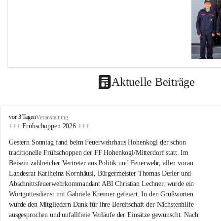
Aktuelle Beiträge
F
vor 3 Tagen
Veranstaltung
F
+++ Frühschoppen 2026 +++
H
Gestern Sonntag fand beim Feuerwehrhaus Hohenkogl der schon 
o
h
traditionelle Frühschoppen der FF Hohenkogl/Mitterdorf statt. Im 
e
Beisein zahlreicher Vertreter aus Politik und Feuerwehr, allen voran 
n
Landesrat Karlheinz Kornhäusl, Bürgermeister Thomas Derler und 
k
Abschnittsfeuerwehrkommandant ABI Christian Lechner, wurde ein 
o
Wortgottesdienst mit Gabriele Kreimer gefeiert. In den Grußworten 
g
wurde den Mitgliedern Dank für ihre Bereitschaft der Nächstenhilfe 
l
-
ausgesprochen und unfallfreie Verläufe der Einsätze gewünscht. Nach 