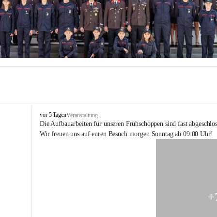
F
vor 5 Tagen
Veranstaltung
F
Die Aufbauarbeiten für unseren Frühschoppen sind fast abgeschlos
H
Wir freuen uns auf euren Besuch morgen Sonntag ab 09:00 Uhr!
o
h
e
n
k
o
g
+
l
-