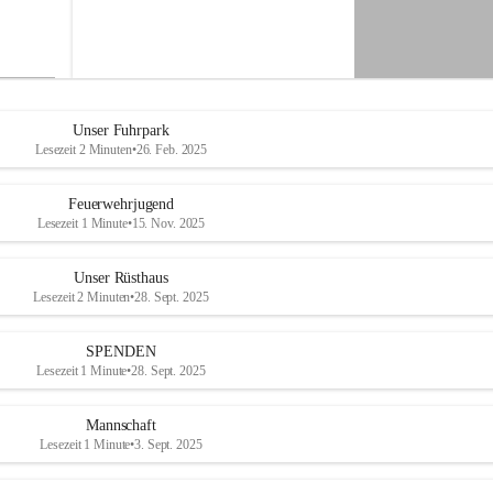
M
i
t
t
e
r
d
Unser Fuhrpark
o
Lesezeit 2 Minuten
•
26. Feb. 2025
r
f
Feuerwehrjugend
Lesezeit 1 Minute
•
15. Nov. 2025
Unser Rüsthaus
Lesezeit 2 Minuten
•
28. Sept. 2025
SPENDEN
Lesezeit 1 Minute
•
28. Sept. 2025
Mannschaft
Lesezeit 1 Minute
•
3. Sept. 2025