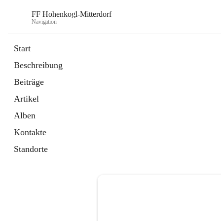
FF Hohenkogl-Mitterdorf
Navigation
Start
Beschreibung
öffnet
Spenden
Beiträge
in
Artikel
neuem
Artikel
Tab
öffnet
LLZ Einsatzübersicht
in
Externe Webseite
Alben
neuem
Tab
Kontakte
Standorte