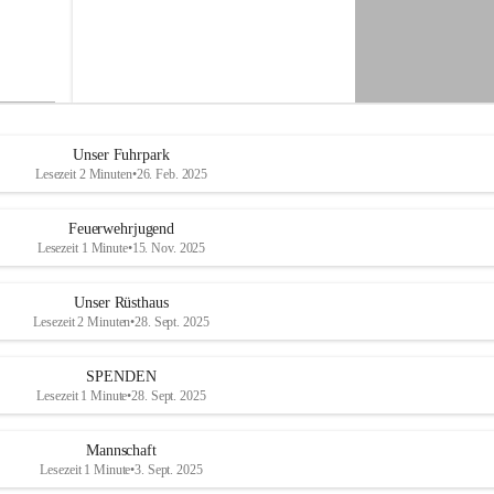
-
M
i
t
t
e
r
d
Unser Fuhrpark
o
Lesezeit 2 Minuten
•
26. Feb. 2025
r
f
Feuerwehrjugend
Lesezeit 1 Minute
•
15. Nov. 2025
Unser Rüsthaus
Lesezeit 2 Minuten
•
28. Sept. 2025
SPENDEN
Lesezeit 1 Minute
•
28. Sept. 2025
Mannschaft
Lesezeit 1 Minute
•
3. Sept. 2025