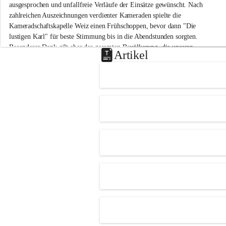
-
ausgesprochen und unfallfreie Verläufe der Einsätze gewünscht. Nach 
M
zahlreichen Auszeichnungen verdienter Kameraden spielte die 
i
Kameradschaftskapelle Weiz einen Frühschoppen, bevor dann "Die 
t
lustigen Karl" für beste Stimmung bis in die Abendstunden sorgten. 
t
Besonderer Dank gilt aber der gesamten Bevölkerung, die unseren 
e
Artikel
Frühschoppen trotz hochsommerlichen Temperaturen besuchte. Der 
r
d
Reinerlös des Festes kommt natürlich wieder der Verbesserung der 
o
Ausrüstung und somit der Einsatzbereitschaft der FF 
r
Hohenkogl/Mitterdorf zugute!
f
+21
HERZLICHEN DANK FÜR IHREN BESUCH!