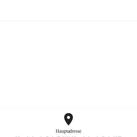
FF Hohenkogl-Mitterdorf
+1
Hauptadresse