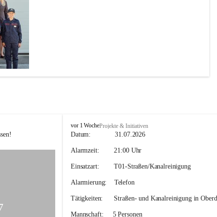
F
vor 1 Woche
Projekte & Initiativen
F
sen! 
Datum:             
31.07.2026
H
Alarmzeit:
        21:00 Uhr
o
h
Einsatzart:        
T01-Straßen/Kanalreinigung
e
n
Alarmierung:    
Telefon
k
o
Tätigkeiten:
      Straßen- und Kanalreinigung in Oberd
g
7
l
Mannschaft:
     5 Personen