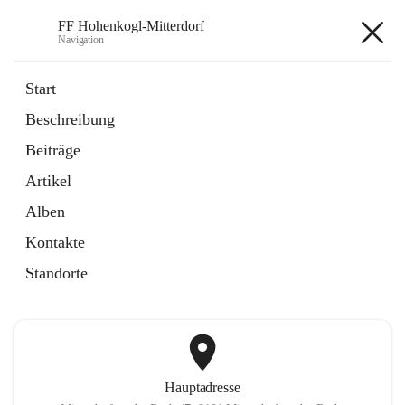
FF Hohenkogl-Mitterdorf
Navigation
FF Hohenkogl-Mitterdorf
Start
Beschreibung
öffnet
Spenden
Beiträge
in
Artikel
neuem
Artikel
Tab
öffnet
LLZ Einsatzübersicht
in
Externe Webseite
Alben
neuem
Tab
Kontakte
+1
Standorte
Hauptadresse