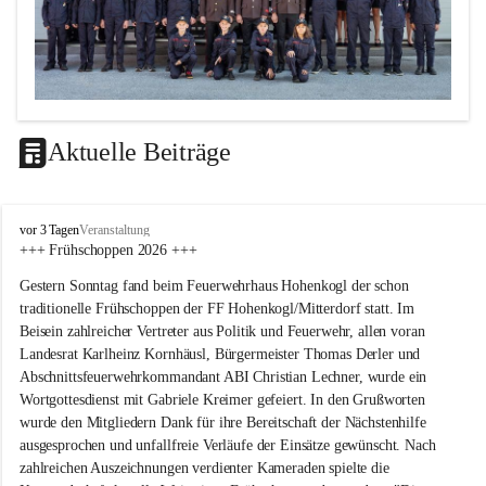
Aktuelle Beiträge
F
vor 3 Tagen
Veranstaltung
F
+++ Frühschoppen 2026 +++
H
Gestern Sonntag fand beim Feuerwehrhaus Hohenkogl der schon 
o
h
traditionelle Frühschoppen der FF Hohenkogl/Mitterdorf statt. Im 
e
Beisein zahlreicher Vertreter aus Politik und Feuerwehr, allen voran 
n
Landesrat Karlheinz Kornhäusl, Bürgermeister Thomas Derler und 
k
Abschnittsfeuerwehrkommandant ABI Christian Lechner, wurde ein 
o
Wortgottesdienst mit Gabriele Kreimer gefeiert. In den Grußworten 
g
wurde den Mitgliedern Dank für ihre Bereitschaft der Nächstenhilfe 
l
-
ausgesprochen und unfallfreie Verläufe der Einsätze gewünscht. Nach 
M
zahlreichen Auszeichnungen verdienter Kameraden spielte die 
i