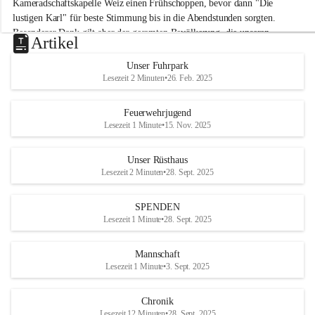
Kameradschaftskapelle Weiz einen Frühschoppen, bevor dann "Die 
t
lustigen Karl" für beste Stimmung bis in die Abendstunden sorgten. 
t
Besonderer Dank gilt aber der gesamten Bevölkerung, die unseren 
e
Artikel
Frühschoppen trotz hochsommerlichen Temperaturen besuchte. Der 
r
d
Reinerlös des Festes kommt natürlich wieder der Verbesserung der 
Unser Fuhrpark
o
Ausrüstung und somit der Einsatzbereitschaft der FF 
Lesezeit 2 Minuten
•
26. Feb. 2025
r
Hohenkogl/Mitterdorf zugute!
f
+21
Feuerwehrjugend
HERZLICHEN DANK FÜR IHREN BESUCH!
Lesezeit 1 Minute
•
15. Nov. 2025
Unser Rüsthaus
Lesezeit 2 Minuten
•
28. Sept. 2025
SPENDEN
Lesezeit 1 Minute
•
28. Sept. 2025
Mannschaft
Lesezeit 1 Minute
•
3. Sept. 2025
Chronik
Lesezeit 12 Minuten
•
28. Sept. 2025