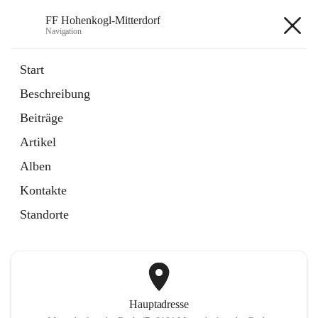
FF Hohenkogl-Mitterdorf
Navigation
FF Hohenkogl-Mitterdorf
Start
Beschreibung
öffnet
Spenden
Beiträge
in
Artikel
neuem
Artikel
Tab
öffnet
LLZ Einsatzübersicht
in
Externe Webseite
Alben
neuem
Tab
Kontakte
+1
Standorte
Hauptadresse