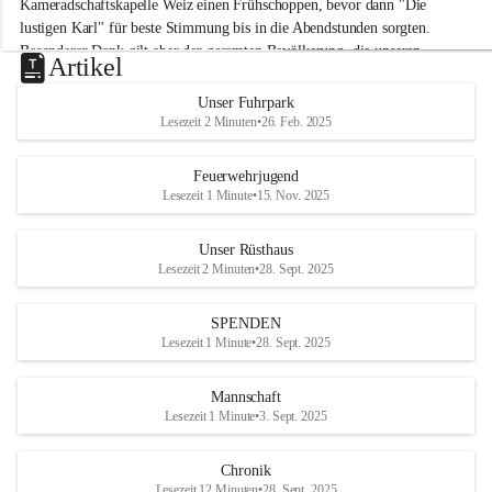
Kameradschaftskapelle Weiz einen Frühschoppen, bevor dann "Die 
t
lustigen Karl" für beste Stimmung bis in die Abendstunden sorgten. 
t
Besonderer Dank gilt aber der gesamten Bevölkerung, die unseren 
e
Artikel
Frühschoppen trotz hochsommerlichen Temperaturen besuchte. Der 
r
d
Reinerlös des Festes kommt natürlich wieder der Verbesserung der 
Unser Fuhrpark
o
Ausrüstung und somit der Einsatzbereitschaft der FF 
Lesezeit 2 Minuten
•
26. Feb. 2025
r
Hohenkogl/Mitterdorf zugute!
f
+21
Feuerwehrjugend
HERZLICHEN DANK FÜR IHREN BESUCH!
Lesezeit 1 Minute
•
15. Nov. 2025
Unser Rüsthaus
Lesezeit 2 Minuten
•
28. Sept. 2025
SPENDEN
Lesezeit 1 Minute
•
28. Sept. 2025
Mannschaft
Lesezeit 1 Minute
•
3. Sept. 2025
Chronik
Lesezeit 12 Minuten
•
28. Sept. 2025