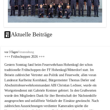
Aktuelle Beiträge
F
vor 3 Tagen
Veranstaltung
F
+++ Frühschoppen 2026 +++
H
Gestern Sonntag fand beim Feuerwehrhaus Hohenkogl der schon 
o
h
traditionelle Frühschoppen der FF Hohenkogl/Mitterdorf statt. Im 
e
Beisein zahlreicher Vertreter aus Politik und Feuerwehr, allen voran 
n
Landesrat Karlheinz Kornhäusl, Bürgermeister Thomas Derler und 
k
Abschnittsfeuerwehrkommandant ABI Christian Lechner, wurde ein 
o
Wortgottesdienst mit Gabriele Kreimer gefeiert. In den Grußworten 
g
wurde den Mitgliedern Dank für ihre Bereitschaft der Nächstenhilfe 
l
-
ausgesprochen und unfallfreie Verläufe der Einsätze gewünscht. Nach 
M
zahlreichen Auszeichnungen verdienter Kameraden spielte die 
i