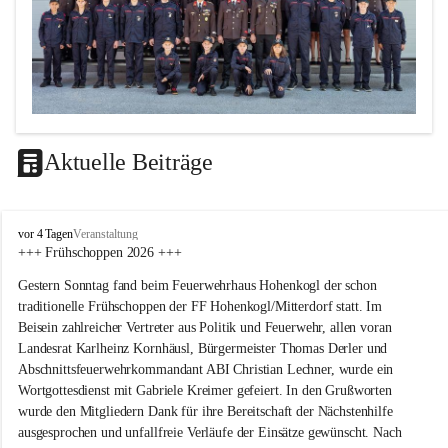
Aktuelle Beiträge
F
vor 4 Tagen
Veranstaltung
F
+++ Frühschoppen 2026 +++
H
Gestern Sonntag fand beim Feuerwehrhaus Hohenkogl der schon 
o
h
traditionelle Frühschoppen der FF Hohenkogl/Mitterdorf statt. Im 
e
Beisein zahlreicher Vertreter aus Politik und Feuerwehr, allen voran 
n
Landesrat Karlheinz Kornhäusl, Bürgermeister Thomas Derler und 
k
Abschnittsfeuerwehrkommandant ABI Christian Lechner, wurde ein 
o
Wortgottesdienst mit Gabriele Kreimer gefeiert. In den Grußworten 
g
wurde den Mitgliedern Dank für ihre Bereitschaft der Nächstenhilfe 
l
-
ausgesprochen und unfallfreie Verläufe der Einsätze gewünscht. Nach 