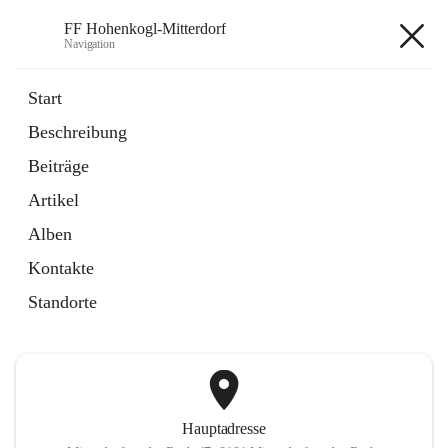
FF Hohenkogl-Mitterdorf
Navigation
FF Hohenkogl-Mitterdorf
Start
Beschreibung
öffnet
Spenden
Beiträge
in
Artikel
neuem
Artikel
Tab
öffnet
LLZ Einsatzübersicht
in
Externe Webseite
Alben
neuem
Tab
Kontakte
+1
Standorte
Hauptadresse