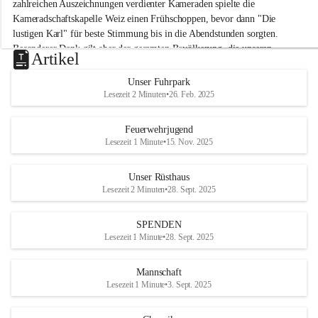
M
zahlreichen Auszeichnungen verdienter Kameraden spielte die 
i
Kameradschaftskapelle Weiz einen Frühschoppen, bevor dann "Die 
t
lustigen Karl" für beste Stimmung bis in die Abendstunden sorgten. 
t
Besonderer Dank gilt aber der gesamten Bevölkerung, die unseren 
e
Artikel
Frühschoppen trotz hochsommerlichen Temperaturen besuchte. Der 
r
d
Reinerlös des Festes kommt natürlich wieder der Verbesserung der 
Unser Fuhrpark
o
Ausrüstung und somit der Einsatzbereitschaft der FF 
Lesezeit 2 Minuten
•
26. Feb. 2025
r
Hohenkogl/Mitterdorf zugute!
f
+21
Feuerwehrjugend
HERZLICHEN DANK FÜR IHREN BESUCH!
Lesezeit 1 Minute
•
15. Nov. 2025
Unser Rüsthaus
Lesezeit 2 Minuten
•
28. Sept. 2025
SPENDEN
Lesezeit 1 Minute
•
28. Sept. 2025
Mannschaft
Lesezeit 1 Minute
•
3. Sept. 2025