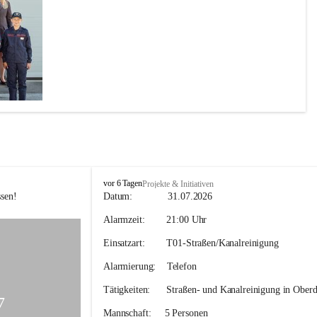
F
vor 6 Tagen
Projekte & Initiativen
F
sen! 
Datum:             
31.07.2026
H
Alarmzeit:
        21:00 Uhr
o
h
Einsatzart:        
T01-Straßen/Kanalreinigung
e
n
Alarmierung:    
Telefon
k
o
Tätigkeiten:
      Straßen- und Kanalreinigung in Oberd
g
7
l
Mannschaft:
     5 Personen