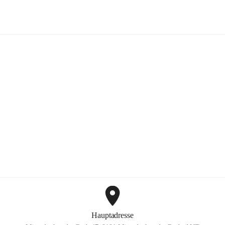
FF Hohenkogl-Mitterdorf
+1
Hauptadresse