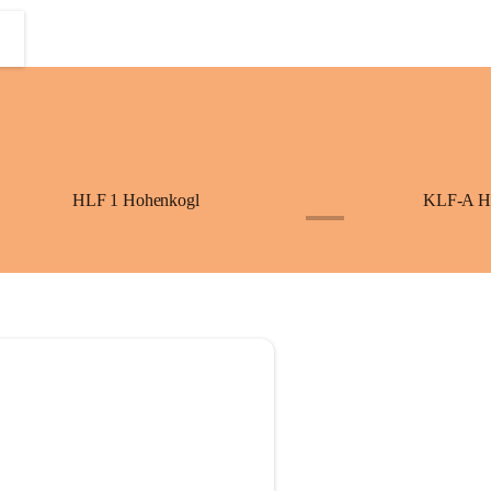
HLF 1 Hohenkogl
KLF-A H
+3