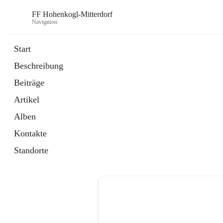
FF Hohenkogl-Mitterdorf
Navigation
Start
Beschreibung
öffnet
Spenden
Beiträge
in
Artikel
neuem
Artikel
Tab
öffnet
LLZ Einsatzübersicht
in
Externe Webseite
Alben
neuem
Tab
Kontakte
Standorte