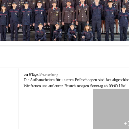
F
vor 6 Tagen
Veranstaltung
F
Die Aufbauarbeiten für unseren Frühschoppen sind fast abgeschlos
H
Wir freuen uns auf euren Besuch morgen Sonntag ab 09:00 Uhr!
o
h
e
n
k
o
g
+
l