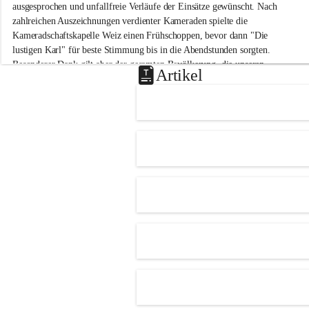
-
ausgesprochen und unfallfreie Verläufe der Einsätze gewünscht. Nach 
M
zahlreichen Auszeichnungen verdienter Kameraden spielte die 
i
Kameradschaftskapelle Weiz einen Frühschoppen, bevor dann "Die 
t
lustigen Karl" für beste Stimmung bis in die Abendstunden sorgten. 
t
Besonderer Dank gilt aber der gesamten Bevölkerung, die unseren 
e
Artikel
Frühschoppen trotz hochsommerlichen Temperaturen besuchte. Der 
r
d
Reinerlös des Festes kommt natürlich wieder der Verbesserung der 
o
Ausrüstung und somit der Einsatzbereitschaft der FF 
r
Hohenkogl/Mitterdorf zugute!
f
+21
HERZLICHEN DANK FÜR IHREN BESUCH!