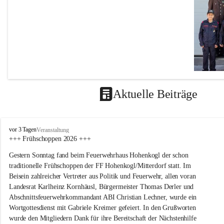
Aktuelle Beiträge
F
vor 3 Tagen
Veranstaltung
F
+++ Frühschoppen 2026 +++
H
Gestern Sonntag fand beim Feuerwehrhaus Hohenkogl der schon 
o
h
traditionelle Frühschoppen der FF Hohenkogl/Mitterdorf statt. Im 
e
Beisein zahlreicher Vertreter aus Politik und Feuerwehr, allen voran 
n
Landesrat Karlheinz Kornhäusl, Bürgermeister Thomas Derler und 
k
Abschnittsfeuerwehrkommandant ABI Christian Lechner, wurde ein 
o
Wortgottesdienst mit Gabriele Kreimer gefeiert. In den Grußworten 
g
wurde den Mitgliedern Dank für ihre Bereitschaft der Nächstenhilfe 
l