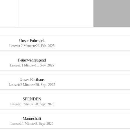
-
M
i
t
t
e
r
d
Unser Fuhrpark
o
Lesezeit 2 Minuten
•
26. Feb. 2025
r
f
Feuerwehrjugend
Lesezeit 1 Minute
•
15. Nov. 2025
Unser Rüsthaus
Lesezeit 2 Minuten
•
28. Sept. 2025
SPENDEN
Lesezeit 1 Minute
•
28. Sept. 2025
Mannschaft
Lesezeit 1 Minute
•
3. Sept. 2025