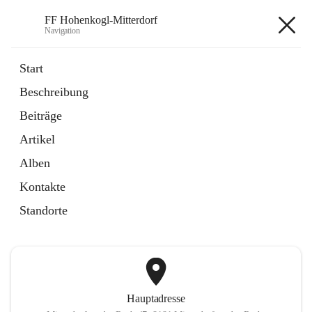
FF Hohenkogl-Mitterdorf
Navigation
FF Hohenkogl-Mitterdorf
Start
Beschreibung
öffnet
Spenden
Beiträge
in
Artikel
neuem
Artikel
Tab
öffnet
LLZ Einsatzübersicht
in
Externe Webseite
Alben
neuem
Tab
Kontakte
+1
Standorte
Hauptadresse