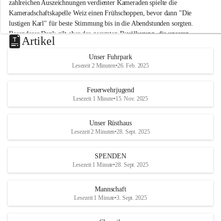
M
zahlreichen Auszeichnungen verdienter Kameraden spielte die 
i
Kameradschaftskapelle Weiz einen Frühschoppen, bevor dann "Die 
t
lustigen Karl" für beste Stimmung bis in die Abendstunden sorgten. 
t
Besonderer Dank gilt aber der gesamten Bevölkerung, die unseren 
e
Artikel
Frühschoppen trotz hochsommerlichen Temperaturen besuchte. Der 
r
d
Reinerlös des Festes kommt natürlich wieder der Verbesserung der 
Unser Fuhrpark
o
Ausrüstung und somit der Einsatzbereitschaft der FF 
Lesezeit 2 Minuten
•
26. Feb. 2025
r
Hohenkogl/Mitterdorf zugute!
f
+21
Feuerwehrjugend
HERZLICHEN DANK FÜR IHREN BESUCH!
Lesezeit 1 Minute
•
15. Nov. 2025
Unser Rüsthaus
Lesezeit 2 Minuten
•
28. Sept. 2025
SPENDEN
Lesezeit 1 Minute
•
28. Sept. 2025
Mannschaft
Lesezeit 1 Minute
•
3. Sept. 2025