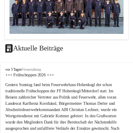
Aktuelle Beiträge
F
vor 5 Tagen
Veranstaltung
F
+++ Frühschoppen 2026 +++
H
Gestern Sonntag fand beim Feuerwehrhaus Hohenkogl der schon 
o
h
traditionelle Frühschoppen der FF Hohenkogl/Mitterdorf statt. Im 
e
Beisein zahlreicher Vertreter aus Politik und Feuerwehr, allen voran 
n
Landesrat Karlheinz Kornhäusl, Bürgermeister Thomas Derler und 
k
Abschnittsfeuerwehrkommandant ABI Christian Lechner, wurde ein 
o
Wortgottesdienst mit Gabriele Kreimer gefeiert. In den Grußworten 
g
wurde den Mitgliedern Dank für ihre Bereitschaft der Nächstenhilfe 
l
-
ausgesprochen und unfallfreie Verläufe der Einsätze gewünscht. Nach 