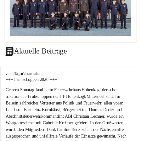
Aktuelle Beiträge
F
vor 5 Tagen
Veranstaltung
F
+++ Frühschoppen 2026 +++
H
Gestern Sonntag fand beim Feuerwehrhaus Hohenkogl der schon 
o
h
traditionelle Frühschoppen der FF Hohenkogl/Mitterdorf statt. Im 
e
Beisein zahlreicher Vertreter aus Politik und Feuerwehr, allen voran 
n
Landesrat Karlheinz Kornhäusl, Bürgermeister Thomas Derler und 
k
Abschnittsfeuerwehrkommandant ABI Christian Lechner, wurde ein 
o
Wortgottesdienst mit Gabriele Kreimer gefeiert. In den Grußworten 
g
wurde den Mitgliedern Dank für ihre Bereitschaft der Nächstenhilfe 
l
-
ausgesprochen und unfallfreie Verläufe der Einsätze gewünscht. Nach 