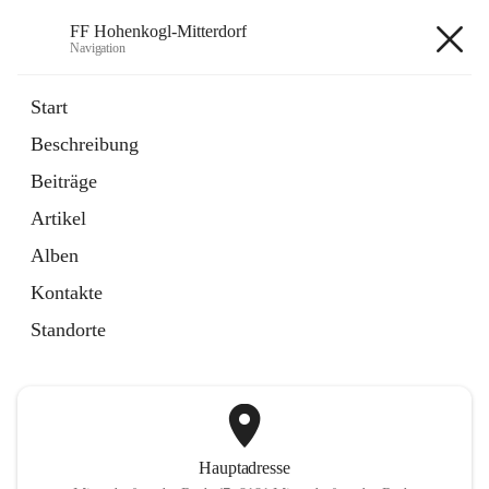
FF Hohenkogl-Mitterdorf
Navigation
FF Hohenkogl-Mitterdorf
Start
Beschreibung
öffnet
Spenden
Beiträge
in
Artikel
neuem
Artikel
Tab
öffnet
LLZ Einsatzübersicht
in
Externe Webseite
Alben
neuem
Tab
Kontakte
+1
Standorte
Hauptadresse