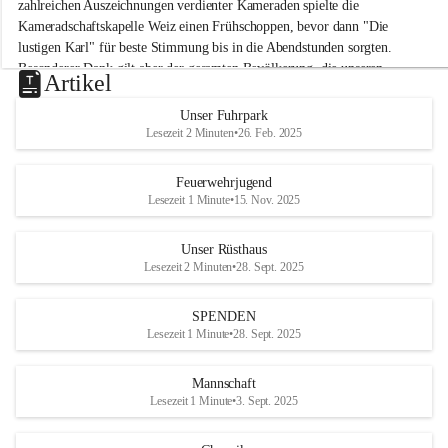
M
zahlreichen Auszeichnungen verdienter Kameraden spielte die 
i
Kameradschaftskapelle Weiz einen Frühschoppen, bevor dann "Die 
t
lustigen Karl" für beste Stimmung bis in die Abendstunden sorgten. 
t
Besonderer Dank gilt aber der gesamten Bevölkerung, die unseren 
e
Artikel
Frühschoppen trotz hochsommerlichen Temperaturen besuchte. Der 
r
d
Reinerlös des Festes kommt natürlich wieder der Verbesserung der 
Unser Fuhrpark
o
Ausrüstung und somit der Einsatzbereitschaft der FF 
Lesezeit 2 Minuten
•
26. Feb. 2025
r
Hohenkogl/Mitterdorf zugute!
f
+21
Feuerwehrjugend
HERZLICHEN DANK FÜR IHREN BESUCH!
Lesezeit 1 Minute
•
15. Nov. 2025
Unser Rüsthaus
Lesezeit 2 Minuten
•
28. Sept. 2025
SPENDEN
Lesezeit 1 Minute
•
28. Sept. 2025
Mannschaft
Lesezeit 1 Minute
•
3. Sept. 2025