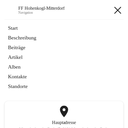
FF Hohenkogl-Mitterdorf
Navigation
FF Hohenkogl-Mitterdorf
Start
Beschreibung
öffnet
Spenden
Beiträge
in
Artikel
neuem
Artikel
Tab
öffnet
LLZ Einsatzübersicht
in
Externe Webseite
Alben
neuem
Tab
Kontakte
+1
Standorte
Hauptadresse