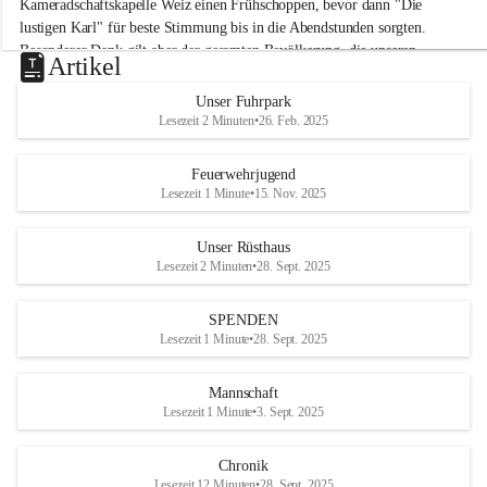
Kameradschaftskapelle Weiz einen Frühschoppen, bevor dann "Die 
t
lustigen Karl" für beste Stimmung bis in die Abendstunden sorgten. 
t
Besonderer Dank gilt aber der gesamten Bevölkerung, die unseren 
e
Artikel
Frühschoppen trotz hochsommerlichen Temperaturen besuchte. Der 
r
d
Reinerlös des Festes kommt natürlich wieder der Verbesserung der 
Unser Fuhrpark
o
Ausrüstung und somit der Einsatzbereitschaft der FF 
Lesezeit 2 Minuten
•
26. Feb. 2025
r
Hohenkogl/Mitterdorf zugute!
f
+21
Feuerwehrjugend
HERZLICHEN DANK FÜR IHREN BESUCH!
Lesezeit 1 Minute
•
15. Nov. 2025
Unser Rüsthaus
Lesezeit 2 Minuten
•
28. Sept. 2025
SPENDEN
Lesezeit 1 Minute
•
28. Sept. 2025
Mannschaft
Lesezeit 1 Minute
•
3. Sept. 2025
Chronik
Lesezeit 12 Minuten
•
28. Sept. 2025