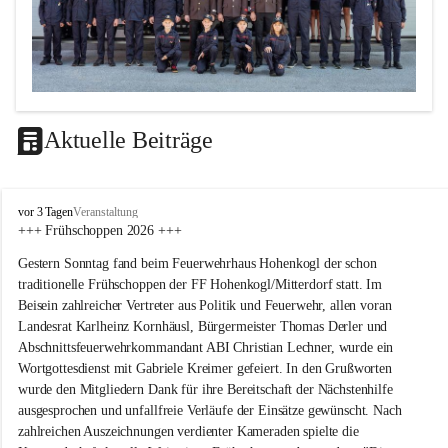
Aktuelle Beiträge
F
vor 3 Tagen
Veranstaltung
F
+++ Frühschoppen 2026 +++
H
Gestern Sonntag fand beim Feuerwehrhaus Hohenkogl der schon 
o
h
traditionelle Frühschoppen der FF Hohenkogl/Mitterdorf statt. Im 
e
Beisein zahlreicher Vertreter aus Politik und Feuerwehr, allen voran 
n
Landesrat Karlheinz Kornhäusl, Bürgermeister Thomas Derler und 
k
Abschnittsfeuerwehrkommandant ABI Christian Lechner, wurde ein 
o
Wortgottesdienst mit Gabriele Kreimer gefeiert. In den Grußworten 
g
wurde den Mitgliedern Dank für ihre Bereitschaft der Nächstenhilfe 
l
-
ausgesprochen und unfallfreie Verläufe der Einsätze gewünscht. Nach 
M
zahlreichen Auszeichnungen verdienter Kameraden spielte die 
i