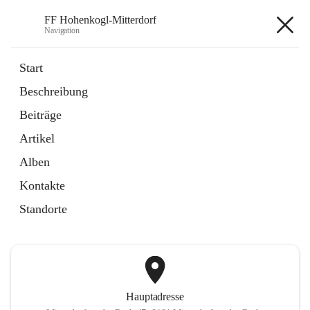
FF Hohenkogl-Mitterdorf
Navigation
FF Hohenkogl-Mitterdorf
Start
Beschreibung
öffnet
Spenden
Beiträge
in
Artikel
neuem
Artikel
Tab
öffnet
LLZ Einsatzübersicht
in
Externe Webseite
Alben
neuem
Tab
Kontakte
+1
Standorte
Hauptadresse