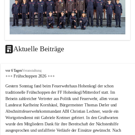
Aktuelle Beiträge
F
vor 6 Tagen
Veranstaltung
F
+++ Frühschoppen 2026 +++
H
Gestern Sonntag fand beim Feuerwehrhaus Hohenkogl der schon 
o
h
traditionelle Frühschoppen der FF Hohenkogl/Mitterdorf statt. Im 
e
Beisein zahlreicher Vertreter aus Politik und Feuerwehr, allen voran 
n
Landesrat Karlheinz Kornhäusl, Bürgermeister Thomas Derler und 
k
Abschnittsfeuerwehrkommandant ABI Christian Lechner, wurde ein 
o
Wortgottesdienst mit Gabriele Kreimer gefeiert. In den Grußworten 
g
wurde den Mitgliedern Dank für ihre Bereitschaft der Nächstenhilfe 
l
-
ausgesprochen und unfallfreie Verläufe der Einsätze gewünscht. Nach 