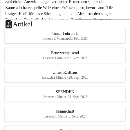
M
zahlreichen Auszeichnungen verdienter Kameraden spielte die 
i
Kameradschaftskapelle Weiz einen Frühschoppen, bevor dann "Die 
t
lustigen Karl" für beste Stimmung bis in die Abendstunden sorgten. 
t
Besonderer Dank gilt aber der gesamten Bevölkerung, die unseren 
e
Artikel
Frühschoppen trotz hochsommerlichen Temperaturen besuchte. Der 
r
d
Reinerlös des Festes kommt natürlich wieder der Verbesserung der 
Unser Fuhrpark
o
Ausrüstung und somit der Einsatzbereitschaft der FF 
Lesezeit 2 Minuten
•
26. Feb. 2025
r
Hohenkogl/Mitterdorf zugute!
f
+21
Feuerwehrjugend
HERZLICHEN DANK FÜR IHREN BESUCH!
Lesezeit 1 Minute
•
15. Nov. 2025
Unser Rüsthaus
Lesezeit 2 Minuten
•
28. Sept. 2025
SPENDEN
Lesezeit 1 Minute
•
28. Sept. 2025
Mannschaft
Lesezeit 1 Minute
•
3. Sept. 2025