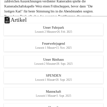
M
zahlreichen Auszeichnungen verdienter Kameraden spielte die 
i
Kameradschaftskapelle Weiz einen Frühschoppen, bevor dann "Die 
t
lustigen Karl" für beste Stimmung bis in die Abendstunden sorgten. 
t
Besonderer Dank gilt aber der gesamten Bevölkerung, die unseren 
e
Artikel
Frühschoppen trotz hochsommerlichen Temperaturen besuchte. Der 
r
d
Reinerlös des Festes kommt natürlich wieder der Verbesserung der 
Unser Fuhrpark
o
Ausrüstung und somit der Einsatzbereitschaft der FF 
Lesezeit 2 Minuten
•
26. Feb. 2025
r
Hohenkogl/Mitterdorf zugute!
f
+21
Feuerwehrjugend
HERZLICHEN DANK FÜR IHREN BESUCH!
Lesezeit 1 Minute
•
15. Nov. 2025
Unser Rüsthaus
Lesezeit 2 Minuten
•
28. Sept. 2025
SPENDEN
Lesezeit 1 Minute
•
28. Sept. 2025
Mannschaft
Lesezeit 1 Minute
•
3. Sept. 2025