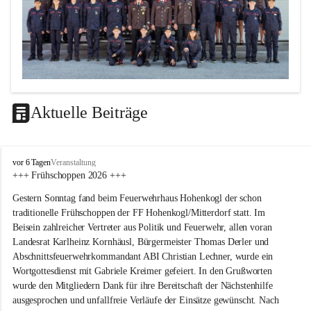
Aktuelle Beiträge
F
vor 6 Tagen
Veranstaltung
F
+++ Frühschoppen 2026 +++
H
Gestern Sonntag fand beim Feuerwehrhaus Hohenkogl der schon 
o
h
traditionelle Frühschoppen der FF Hohenkogl/Mitterdorf statt. Im 
e
Beisein zahlreicher Vertreter aus Politik und Feuerwehr, allen voran 
n
Landesrat Karlheinz Kornhäusl, Bürgermeister Thomas Derler und 
k
Abschnittsfeuerwehrkommandant ABI Christian Lechner, wurde ein 
o
Wortgottesdienst mit Gabriele Kreimer gefeiert. In den Grußworten 
g
wurde den Mitgliedern Dank für ihre Bereitschaft der Nächstenhilfe 
l
-
ausgesprochen und unfallfreie Verläufe der Einsätze gewünscht. Nach 