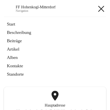
FF Hohenkogl-Mitterdorf
Navigation
FF Hohenkogl-Mitterdorf
Start
Beschreibung
öffnet
Spenden
Beiträge
in
Artikel
neuem
Artikel
Tab
öffnet
LLZ Einsatzübersicht
in
Externe Webseite
Alben
neuem
Tab
Kontakte
+1
Standorte
Hauptadresse