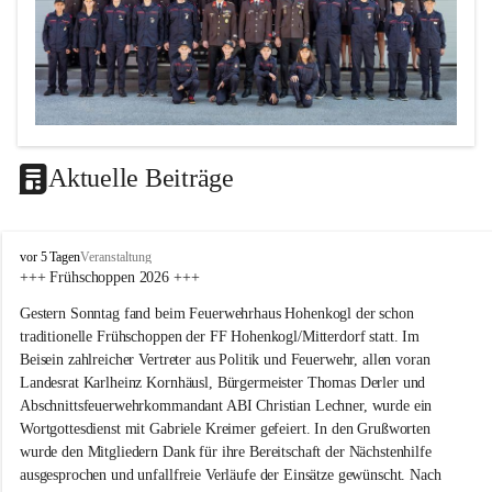
Aktuelle Beiträge
F
vor 5 Tagen
Veranstaltung
F
+++ Frühschoppen 2026 +++
H
Gestern Sonntag fand beim Feuerwehrhaus Hohenkogl der schon 
o
h
traditionelle Frühschoppen der FF Hohenkogl/Mitterdorf statt. Im 
e
Beisein zahlreicher Vertreter aus Politik und Feuerwehr, allen voran 
n
Landesrat Karlheinz Kornhäusl, Bürgermeister Thomas Derler und 
k
Abschnittsfeuerwehrkommandant ABI Christian Lechner, wurde ein 
o
Wortgottesdienst mit Gabriele Kreimer gefeiert. In den Grußworten 
g
wurde den Mitgliedern Dank für ihre Bereitschaft der Nächstenhilfe 
l
-
ausgesprochen und unfallfreie Verläufe der Einsätze gewünscht. Nach 