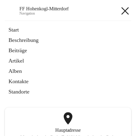
FF Hohenkogl-Mitterdorf
Navigation
FF Hohenkogl-Mitterdorf
Start
Beschreibung
öffnet
Spenden
Beiträge
in
Artikel
neuem
Artikel
Tab
öffnet
LLZ Einsatzübersicht
in
Externe Webseite
Alben
neuem
Tab
Kontakte
+1
Standorte
Hauptadresse