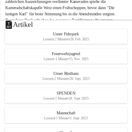
M
zahlreichen Auszeichnungen verdienter Kameraden spielte die 
i
Kameradschaftskapelle Weiz einen Frühschoppen, bevor dann "Die 
t
lustigen Karl" für beste Stimmung bis in die Abendstunden sorgten. 
t
Besonderer Dank gilt aber der gesamten Bevölkerung, die unseren 
e
Artikel
Frühschoppen trotz hochsommerlichen Temperaturen besuchte. Der 
r
d
Reinerlös des Festes kommt natürlich wieder der Verbesserung der 
Unser Fuhrpark
o
Ausrüstung und somit der Einsatzbereitschaft der FF 
Lesezeit 2 Minuten
•
26. Feb. 2025
r
Hohenkogl/Mitterdorf zugute!
f
+21
Feuerwehrjugend
HERZLICHEN DANK FÜR IHREN BESUCH!
Lesezeit 1 Minute
•
15. Nov. 2025
Unser Rüsthaus
Lesezeit 2 Minuten
•
28. Sept. 2025
SPENDEN
Lesezeit 1 Minute
•
28. Sept. 2025
Mannschaft
Lesezeit 1 Minute
•
3. Sept. 2025