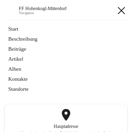
FF Hohenkogl-Mitterdorf
Navigation
FF Hohenkogl-Mitterdorf
Start
Beschreibung
öffnet
Spenden
Beiträge
in
Artikel
neuem
Artikel
Tab
öffnet
LLZ Einsatzübersicht
in
Externe Webseite
Alben
neuem
Tab
Kontakte
+1
Standorte
Hauptadresse