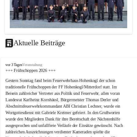
Aktuelle Beiträge
F
vor 3 Tagen
Veranstaltung
F
+++ Frühschoppen 2026 +++
H
Gestern Sonntag fand beim Feuerwehrhaus Hohenkogl der schon 
o
h
traditionelle Frühschoppen der FF Hohenkogl/Mitterdorf statt. Im 
e
Beisein zahlreicher Vertreter aus Politik und Feuerwehr, allen voran 
n
Landesrat Karlheinz Kornhäusl, Bürgermeister Thomas Derler und 
k
Abschnittsfeuerwehrkommandant ABI Christian Lechner, wurde ein 
o
Wortgottesdienst mit Gabriele Kreimer gefeiert. In den Grußworten 
g
wurde den Mitgliedern Dank für ihre Bereitschaft der Nächstenhilfe 
l
-
ausgesprochen und unfallfreie Verläufe der Einsätze gewünscht. Nach 
M
zahlreichen Auszeichnungen verdienter Kameraden spielte die 
i