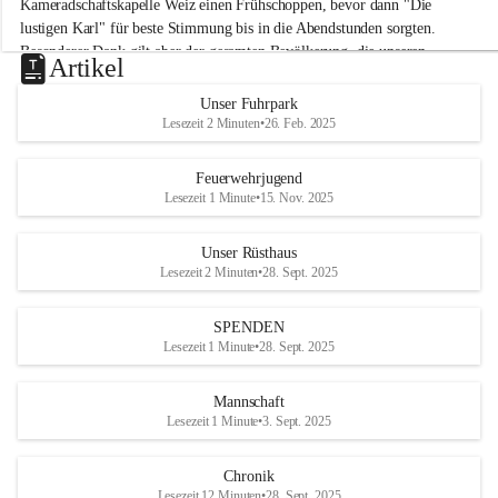
Kameradschaftskapelle Weiz einen Frühschoppen, bevor dann "Die 
t
lustigen Karl" für beste Stimmung bis in die Abendstunden sorgten. 
t
Besonderer Dank gilt aber der gesamten Bevölkerung, die unseren 
e
Artikel
Frühschoppen trotz hochsommerlichen Temperaturen besuchte. Der 
r
d
Reinerlös des Festes kommt natürlich wieder der Verbesserung der 
Unser Fuhrpark
o
Ausrüstung und somit der Einsatzbereitschaft der FF 
Lesezeit 2 Minuten
•
26. Feb. 2025
r
Hohenkogl/Mitterdorf zugute!
f
+21
Feuerwehrjugend
HERZLICHEN DANK FÜR IHREN BESUCH!
Lesezeit 1 Minute
•
15. Nov. 2025
Unser Rüsthaus
Lesezeit 2 Minuten
•
28. Sept. 2025
SPENDEN
Lesezeit 1 Minute
•
28. Sept. 2025
Mannschaft
Lesezeit 1 Minute
•
3. Sept. 2025
Chronik
Lesezeit 12 Minuten
•
28. Sept. 2025