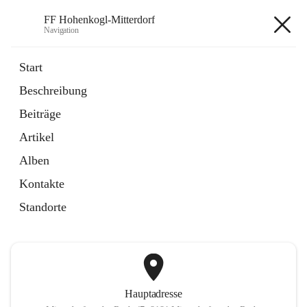
FF Hohenkogl-Mitterdorf
Navigation
FF Hohenkogl-Mitterdorf
Start
Beschreibung
öffnet
Spenden
Beiträge
in
Artikel
neuem
Artikel
Tab
öffnet
LLZ Einsatzübersicht
in
Externe Webseite
Alben
neuem
Tab
Kontakte
+1
Standorte
Hauptadresse