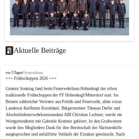
Aktuelle Beiträge
F
vor 5 Tagen
Veranstaltung
F
+++ Frühschoppen 2026 +++
H
Gestern Sonntag fand beim Feuerwehrhaus Hohenkogl der schon 
o
h
traditionelle Frühschoppen der FF Hohenkogl/Mitterdorf statt. Im 
e
Beisein zahlreicher Vertreter aus Politik und Feuerwehr, allen voran 
n
Landesrat Karlheinz Kornhäusl, Bürgermeister Thomas Derler und 
k
Abschnittsfeuerwehrkommandant ABI Christian Lechner, wurde ein 
o
Wortgottesdienst mit Gabriele Kreimer gefeiert. In den Grußworten 
g
wurde den Mitgliedern Dank für ihre Bereitschaft der Nächstenhilfe 
l
-
ausgesprochen und unfallfreie Verläufe der Einsätze gewünscht. Nach 