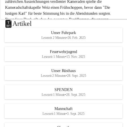
M
zahlreichen Auszeichnungen verdienter Kameraden spielte die 
i
Kameradschaftskapelle Weiz einen Frühschoppen, bevor dann "Die 
t
lustigen Karl" für beste Stimmung bis in die Abendstunden sorgten. 
t
Besonderer Dank gilt aber der gesamten Bevölkerung, die unseren 
e
Artikel
Frühschoppen trotz hochsommerlichen Temperaturen besuchte. Der 
r
d
Reinerlös des Festes kommt natürlich wieder der Verbesserung der 
Unser Fuhrpark
o
Ausrüstung und somit der Einsatzbereitschaft der FF 
Lesezeit 2 Minuten
•
26. Feb. 2025
r
Hohenkogl/Mitterdorf zugute!
f
+21
Feuerwehrjugend
HERZLICHEN DANK FÜR IHREN BESUCH!
Lesezeit 1 Minute
•
15. Nov. 2025
Unser Rüsthaus
Lesezeit 2 Minuten
•
28. Sept. 2025
SPENDEN
Lesezeit 1 Minute
•
28. Sept. 2025
Mannschaft
Lesezeit 1 Minute
•
3. Sept. 2025