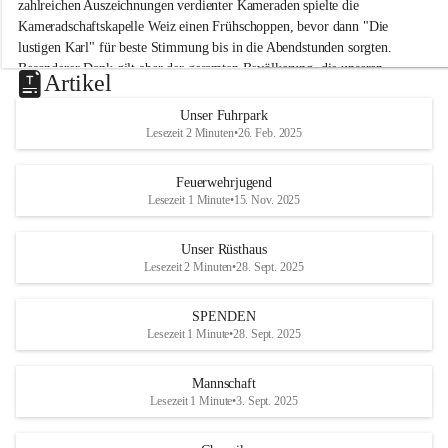
M
zahlreichen Auszeichnungen verdienter Kameraden spielte die 
i
Kameradschaftskapelle Weiz einen Frühschoppen, bevor dann "Die 
t
lustigen Karl" für beste Stimmung bis in die Abendstunden sorgten. 
t
Besonderer Dank gilt aber der gesamten Bevölkerung, die unseren 
e
Artikel
Frühschoppen trotz hochsommerlichen Temperaturen besuchte. Der 
r
d
Reinerlös des Festes kommt natürlich wieder der Verbesserung der 
Unser Fuhrpark
o
Ausrüstung und somit der Einsatzbereitschaft der FF 
Lesezeit 2 Minuten
•
26. Feb. 2025
r
Hohenkogl/Mitterdorf zugute!
f
+21
Feuerwehrjugend
HERZLICHEN DANK FÜR IHREN BESUCH!
Lesezeit 1 Minute
•
15. Nov. 2025
Unser Rüsthaus
Lesezeit 2 Minuten
•
28. Sept. 2025
SPENDEN
Lesezeit 1 Minute
•
28. Sept. 2025
Mannschaft
Lesezeit 1 Minute
•
3. Sept. 2025