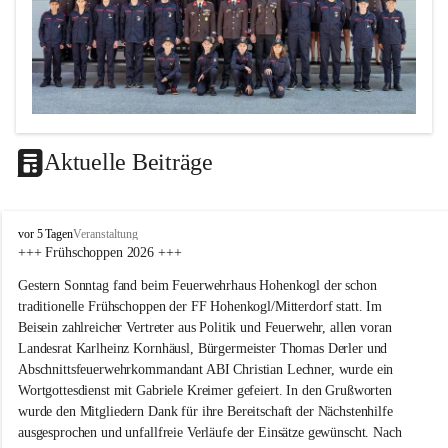
Aktuelle Beiträge
F
vor 5 Tagen
Veranstaltung
F
+++ Frühschoppen 2026 +++
H
Gestern Sonntag fand beim Feuerwehrhaus Hohenkogl der schon 
o
h
traditionelle Frühschoppen der FF Hohenkogl/Mitterdorf statt. Im 
e
Beisein zahlreicher Vertreter aus Politik und Feuerwehr, allen voran 
n
Landesrat Karlheinz Kornhäusl, Bürgermeister Thomas Derler und 
k
Abschnittsfeuerwehrkommandant ABI Christian Lechner, wurde ein 
o
Wortgottesdienst mit Gabriele Kreimer gefeiert. In den Grußworten 
g
wurde den Mitgliedern Dank für ihre Bereitschaft der Nächstenhilfe 
l
-
ausgesprochen und unfallfreie Verläufe der Einsätze gewünscht. Nach 