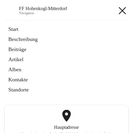
FF Hohenkogl-Mitterdorf
Navigation
FF Hohenkogl-Mitterdorf
Start
Beschreibung
öffnet
Spenden
Beiträge
in
Artikel
neuem
Artikel
Tab
öffnet
LLZ Einsatzübersicht
in
Externe Webseite
Alben
neuem
Tab
Kontakte
+1
Standorte
Hauptadresse