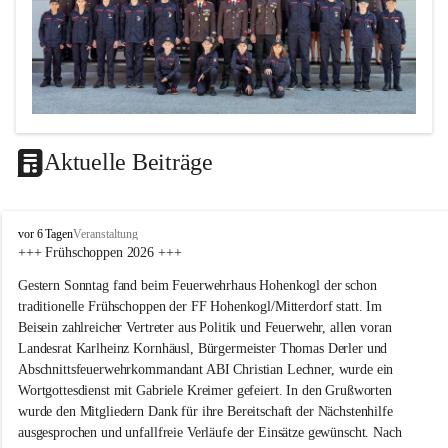
Aktuelle Beiträge
F
vor 6 Tagen
Veranstaltung
F
+++ Frühschoppen 2026 +++
H
Gestern Sonntag fand beim Feuerwehrhaus Hohenkogl der schon 
o
h
traditionelle Frühschoppen der FF Hohenkogl/Mitterdorf statt. Im 
e
Beisein zahlreicher Vertreter aus Politik und Feuerwehr, allen voran 
n
Landesrat Karlheinz Kornhäusl, Bürgermeister Thomas Derler und 
k
Abschnittsfeuerwehrkommandant ABI Christian Lechner, wurde ein 
o
Wortgottesdienst mit Gabriele Kreimer gefeiert. In den Grußworten 
g
wurde den Mitgliedern Dank für ihre Bereitschaft der Nächstenhilfe 
l
-
ausgesprochen und unfallfreie Verläufe der Einsätze gewünscht. Nach 