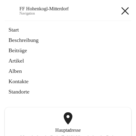
FF Hohenkogl-Mitterdorf
Navigation
FF Hohenkogl-Mitterdorf
Start
Beschreibung
öffnet
Spenden
Beiträge
in
Artikel
neuem
Artikel
Tab
öffnet
LLZ Einsatzübersicht
in
Externe Webseite
Alben
neuem
Tab
Kontakte
+1
Standorte
Hauptadresse