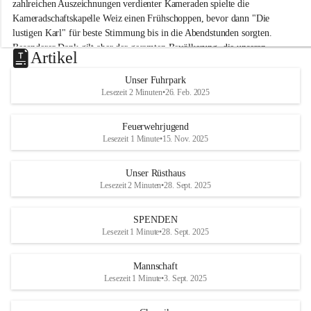
M
zahlreichen Auszeichnungen verdienter Kameraden spielte die 
i
Kameradschaftskapelle Weiz einen Frühschoppen, bevor dann "Die 
t
lustigen Karl" für beste Stimmung bis in die Abendstunden sorgten. 
t
Besonderer Dank gilt aber der gesamten Bevölkerung, die unseren 
e
Artikel
Frühschoppen trotz hochsommerlichen Temperaturen besuchte. Der 
r
d
Reinerlös des Festes kommt natürlich wieder der Verbesserung der 
Unser Fuhrpark
o
Ausrüstung und somit der Einsatzbereitschaft der FF 
Lesezeit 2 Minuten
•
26. Feb. 2025
r
Hohenkogl/Mitterdorf zugute!
f
+21
Feuerwehrjugend
HERZLICHEN DANK FÜR IHREN BESUCH!
Lesezeit 1 Minute
•
15. Nov. 2025
Unser Rüsthaus
Lesezeit 2 Minuten
•
28. Sept. 2025
SPENDEN
Lesezeit 1 Minute
•
28. Sept. 2025
Mannschaft
Lesezeit 1 Minute
•
3. Sept. 2025