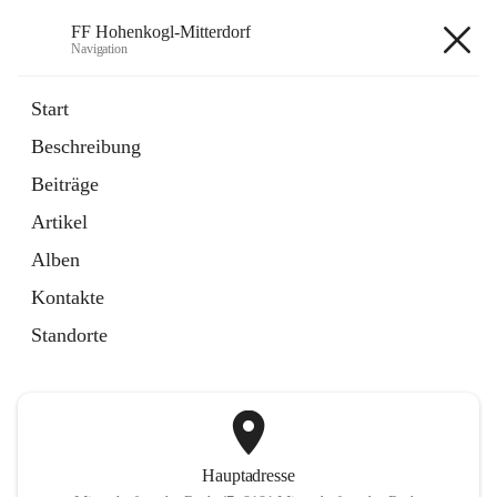
FF Hohenkogl-Mitterdorf
Navigation
FF Hohenkogl-Mitterdorf
Start
Beschreibung
öffnet
Spenden
Beiträge
in
Artikel
neuem
Artikel
Tab
öffnet
LLZ Einsatzübersicht
in
Externe Webseite
Alben
neuem
Tab
Kontakte
+1
Standorte
Hauptadresse