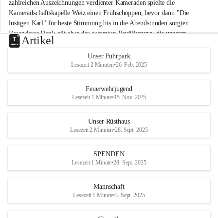
M
zahlreichen Auszeichnungen verdienter Kameraden spielte die 
i
Kameradschaftskapelle Weiz einen Frühschoppen, bevor dann "Die 
t
lustigen Karl" für beste Stimmung bis in die Abendstunden sorgten. 
t
Besonderer Dank gilt aber der gesamten Bevölkerung, die unseren 
e
Artikel
Frühschoppen trotz hochsommerlichen Temperaturen besuchte. Der 
r
d
Reinerlös des Festes kommt natürlich wieder der Verbesserung der 
Unser Fuhrpark
o
Ausrüstung und somit der Einsatzbereitschaft der FF 
Lesezeit 2 Minuten
•
26. Feb. 2025
r
Hohenkogl/Mitterdorf zugute!
f
+21
Feuerwehrjugend
HERZLICHEN DANK FÜR IHREN BESUCH!
Lesezeit 1 Minute
•
15. Nov. 2025
Unser Rüsthaus
Lesezeit 2 Minuten
•
28. Sept. 2025
SPENDEN
Lesezeit 1 Minute
•
28. Sept. 2025
Mannschaft
Lesezeit 1 Minute
•
3. Sept. 2025