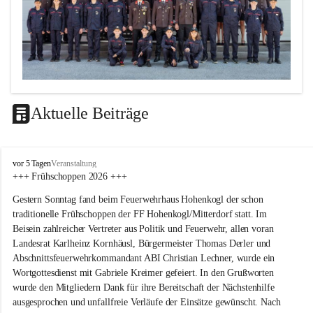
Aktuelle Beiträge
F
vor 5 Tagen
Veranstaltung
F
+++ Frühschoppen 2026 +++
H
Gestern Sonntag fand beim Feuerwehrhaus Hohenkogl der schon 
o
h
traditionelle Frühschoppen der FF Hohenkogl/Mitterdorf statt. Im 
e
Beisein zahlreicher Vertreter aus Politik und Feuerwehr, allen voran 
n
Landesrat Karlheinz Kornhäusl, Bürgermeister Thomas Derler und 
k
Abschnittsfeuerwehrkommandant ABI Christian Lechner, wurde ein 
o
Wortgottesdienst mit Gabriele Kreimer gefeiert. In den Grußworten 
g
wurde den Mitgliedern Dank für ihre Bereitschaft der Nächstenhilfe 
l
-
ausgesprochen und unfallfreie Verläufe der Einsätze gewünscht. Nach 