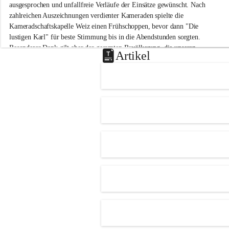
-
ausgesprochen und unfallfreie Verläufe der Einsätze gewünscht. Nach 
M
zahlreichen Auszeichnungen verdienter Kameraden spielte die 
i
Kameradschaftskapelle Weiz einen Frühschoppen, bevor dann "Die 
t
lustigen Karl" für beste Stimmung bis in die Abendstunden sorgten. 
t
Besonderer Dank gilt aber der gesamten Bevölkerung, die unseren 
e
Artikel
Frühschoppen trotz hochsommerlichen Temperaturen besuchte. Der 
r
d
Reinerlös des Festes kommt natürlich wieder der Verbesserung der 
o
Ausrüstung und somit der Einsatzbereitschaft der FF 
r
Hohenkogl/Mitterdorf zugute!
f
+21
HERZLICHEN DANK FÜR IHREN BESUCH!