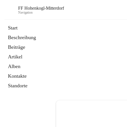
FF Hohenkogl-Mitterdorf
Navigation
Start
Beschreibung
öffnet
Spenden
Beiträge
in
Artikel
neuem
Artikel
Tab
öffnet
LLZ Einsatzübersicht
in
Externe Webseite
Alben
neuem
Tab
Kontakte
Standorte