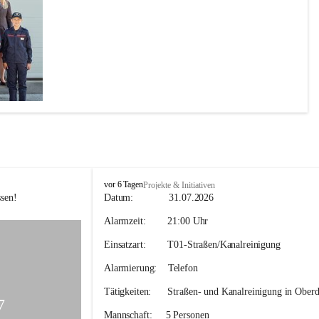
F
vor 6 Tagen
Projekte & Initiativen
F
sen! 
Datum:             
31.07.2026
H
Alarmzeit:
        21:00 Uhr
o
h
Einsatzart:        
T01-Straßen/Kanalreinigung
e
n
Alarmierung:    
Telefon
k
o
Tätigkeiten:
      Straßen- und Kanalreinigung in Oberd
g
7
l
Mannschaft:
     5 Personen