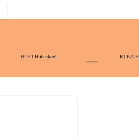
HLF 1 Hohenkogl
KLF-A H
+3