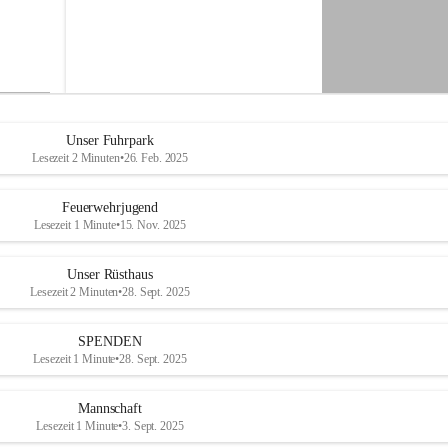
-
M
i
t
t
e
r
d
Unser Fuhrpark
o
Lesezeit 2 Minuten
•
26. Feb. 2025
r
f
Feuerwehrjugend
Lesezeit 1 Minute
•
15. Nov. 2025
Unser Rüsthaus
Lesezeit 2 Minuten
•
28. Sept. 2025
SPENDEN
Lesezeit 1 Minute
•
28. Sept. 2025
Mannschaft
Lesezeit 1 Minute
•
3. Sept. 2025