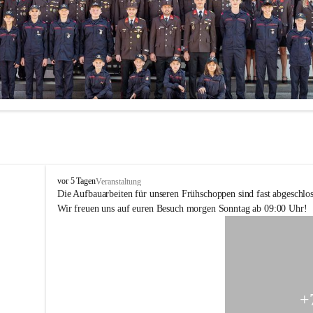
F
vor 5 Tagen
Veranstaltung
F
Die Aufbauarbeiten für unseren Frühschoppen sind fast abgeschlos
H
Wir freuen uns auf euren Besuch morgen Sonntag ab 09:00 Uhr!
o
h
e
n
k
o
g
+
l