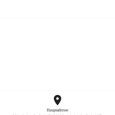
FF Hohenkogl-Mitterdorf
+1
Hauptadresse