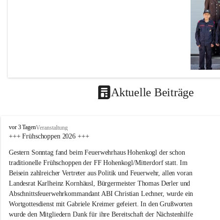
Aktuelle Beiträge
F
vor 3 Tagen
Veranstaltung
F
+++ Frühschoppen 2026 +++
H
Gestern Sonntag fand beim Feuerwehrhaus Hohenkogl der schon 
o
h
traditionelle Frühschoppen der FF Hohenkogl/Mitterdorf statt. Im 
e
Beisein zahlreicher Vertreter aus Politik und Feuerwehr, allen voran 
n
Landesrat Karlheinz Kornhäusl, Bürgermeister Thomas Derler und 
k
Abschnittsfeuerwehrkommandant ABI Christian Lechner, wurde ein 
o
Wortgottesdienst mit Gabriele Kreimer gefeiert. In den Grußworten 
g
wurde den Mitgliedern Dank für ihre Bereitschaft der Nächstenhilfe 
l