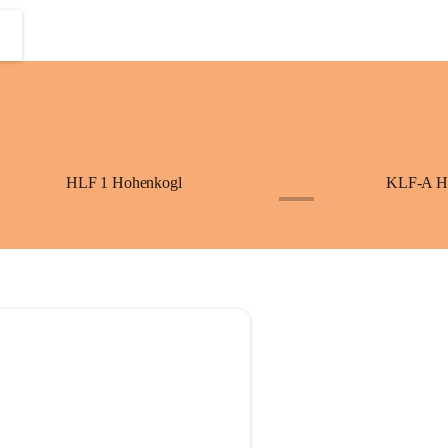
HLF 1 Hohenkogl
KLF-A H
+3