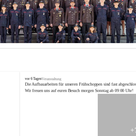
F
vor 6 Tagen
Veranstaltung
F
Die Aufbauarbeiten für unseren Frühschoppen sind fast abgeschlos
H
Wir freuen uns auf euren Besuch morgen Sonntag ab 09:00 Uhr!
o
h
e
n
k
o
g
+
l