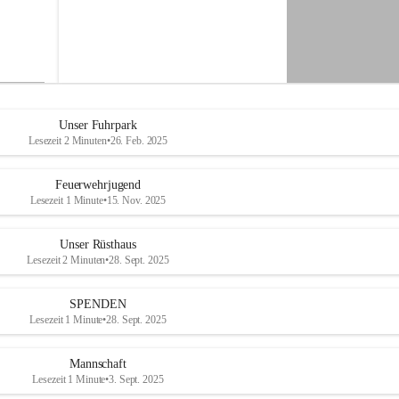
-
M
i
t
t
e
r
d
Unser Fuhrpark
o
Lesezeit 2 Minuten
•
26. Feb. 2025
r
f
Feuerwehrjugend
Lesezeit 1 Minute
•
15. Nov. 2025
Unser Rüsthaus
Lesezeit 2 Minuten
•
28. Sept. 2025
SPENDEN
Lesezeit 1 Minute
•
28. Sept. 2025
Mannschaft
Lesezeit 1 Minute
•
3. Sept. 2025