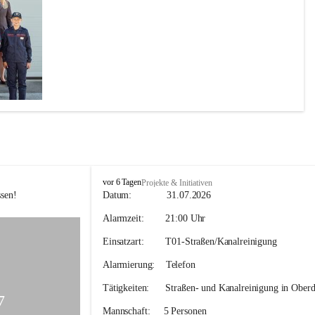
F
vor 6 Tagen
Projekte & Initiativen
F
sen! 
Datum:             
31.07.2026
H
Alarmzeit:
        21:00 Uhr
o
h
Einsatzart:        
T01-Straßen/Kanalreinigung
e
n
Alarmierung:    
Telefon
k
o
Tätigkeiten:
      Straßen- und Kanalreinigung in Oberd
g
7
l
Mannschaft:
     5 Personen