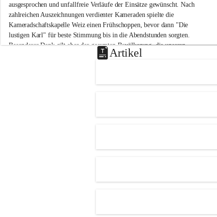
-
ausgesprochen und unfallfreie Verläufe der Einsätze gewünscht. Nach 
M
zahlreichen Auszeichnungen verdienter Kameraden spielte die 
i
Kameradschaftskapelle Weiz einen Frühschoppen, bevor dann "Die 
t
lustigen Karl" für beste Stimmung bis in die Abendstunden sorgten. 
t
Besonderer Dank gilt aber der gesamten Bevölkerung, die unseren 
e
Artikel
Frühschoppen trotz hochsommerlichen Temperaturen besuchte. Der 
r
d
Reinerlös des Festes kommt natürlich wieder der Verbesserung der 
o
Ausrüstung und somit der Einsatzbereitschaft der FF 
r
Hohenkogl/Mitterdorf zugute!
f
+21
HERZLICHEN DANK FÜR IHREN BESUCH!