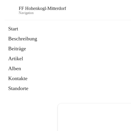
FF Hohenkogl-Mitterdorf
Navigation
Start
Beschreibung
öffnet
Spenden
Beiträge
in
Artikel
neuem
Artikel
Tab
öffnet
LLZ Einsatzübersicht
in
Externe Webseite
Alben
neuem
Tab
Kontakte
Standorte