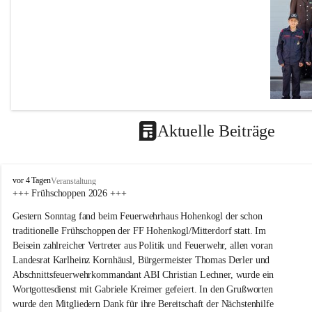
Aktuelle Beiträge
F
vor 4 Tagen
Veranstaltung
F
+++ Frühschoppen 2026 +++
H
Gestern Sonntag fand beim Feuerwehrhaus Hohenkogl der schon 
o
h
traditionelle Frühschoppen der FF Hohenkogl/Mitterdorf statt. Im 
e
Beisein zahlreicher Vertreter aus Politik und Feuerwehr, allen voran 
n
Landesrat Karlheinz Kornhäusl, Bürgermeister Thomas Derler und 
k
Abschnittsfeuerwehrkommandant ABI Christian Lechner, wurde ein 
o
Wortgottesdienst mit Gabriele Kreimer gefeiert. In den Grußworten 
g
wurde den Mitgliedern Dank für ihre Bereitschaft der Nächstenhilfe 
l