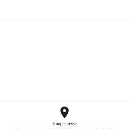
FF Hohenkogl-Mitterdorf
+1
Hauptadresse