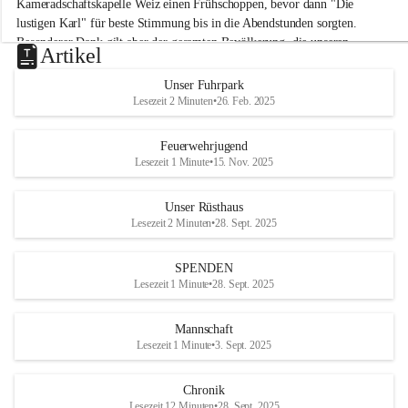
Kameradschaftskapelle Weiz einen Frühschoppen, bevor dann "Die 
t
lustigen Karl" für beste Stimmung bis in die Abendstunden sorgten. 
t
Besonderer Dank gilt aber der gesamten Bevölkerung, die unseren 
e
Artikel
Frühschoppen trotz hochsommerlichen Temperaturen besuchte. Der 
r
d
Reinerlös des Festes kommt natürlich wieder der Verbesserung der 
Unser Fuhrpark
o
Ausrüstung und somit der Einsatzbereitschaft der FF 
Lesezeit 2 Minuten
•
26. Feb. 2025
r
Hohenkogl/Mitterdorf zugute!
f
+21
Feuerwehrjugend
HERZLICHEN DANK FÜR IHREN BESUCH!
Lesezeit 1 Minute
•
15. Nov. 2025
Unser Rüsthaus
Lesezeit 2 Minuten
•
28. Sept. 2025
SPENDEN
Lesezeit 1 Minute
•
28. Sept. 2025
Mannschaft
Lesezeit 1 Minute
•
3. Sept. 2025
Chronik
Lesezeit 12 Minuten
•
28. Sept. 2025