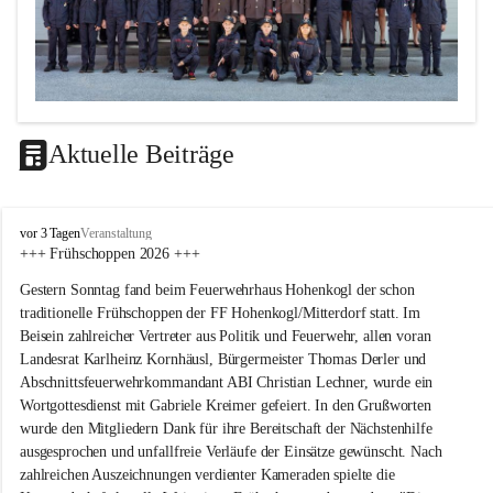
Aktuelle Beiträge
F
vor 3 Tagen
Veranstaltung
F
+++ Frühschoppen 2026 +++
H
Gestern Sonntag fand beim Feuerwehrhaus Hohenkogl der schon 
o
h
traditionelle Frühschoppen der FF Hohenkogl/Mitterdorf statt. Im 
e
Beisein zahlreicher Vertreter aus Politik und Feuerwehr, allen voran 
n
Landesrat Karlheinz Kornhäusl, Bürgermeister Thomas Derler und 
k
Abschnittsfeuerwehrkommandant ABI Christian Lechner, wurde ein 
o
Wortgottesdienst mit Gabriele Kreimer gefeiert. In den Grußworten 
g
wurde den Mitgliedern Dank für ihre Bereitschaft der Nächstenhilfe 
l
-
ausgesprochen und unfallfreie Verläufe der Einsätze gewünscht. Nach 
M
zahlreichen Auszeichnungen verdienter Kameraden spielte die 
i