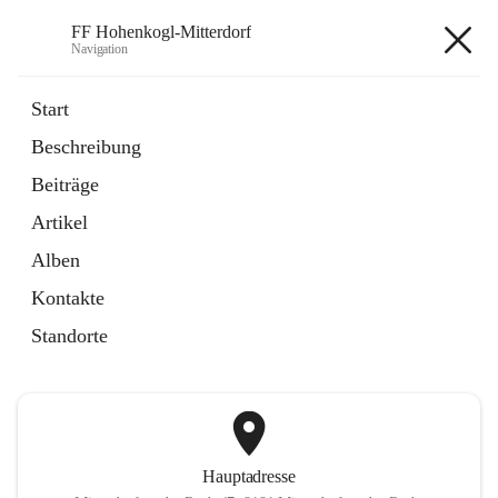
FF Hohenkogl-Mitterdorf
Navigation
FF Hohenkogl-Mitterdorf
Start
Beschreibung
öffnet
Spenden
Beiträge
in
Artikel
neuem
Artikel
Tab
öffnet
LLZ Einsatzübersicht
in
Externe Webseite
Alben
neuem
Tab
Kontakte
+1
Standorte
Hauptadresse