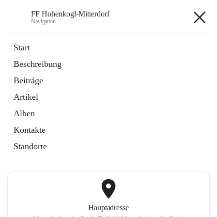
FF Hohenkogl-Mitterdorf
Navigation
FF Hohenkogl-Mitterdorf
Start
Beschreibung
öffnet
Spenden
Beiträge
in
Artikel
neuem
Artikel
Tab
öffnet
LLZ Einsatzübersicht
in
Externe Webseite
Alben
neuem
Tab
Kontakte
+1
Standorte
Hauptadresse