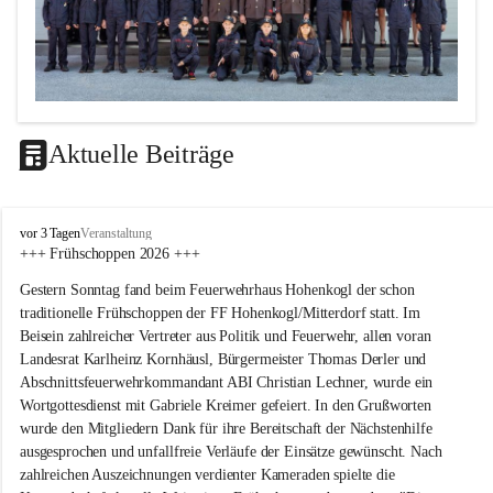
Aktuelle Beiträge
F
vor 3 Tagen
Veranstaltung
F
+++ Frühschoppen 2026 +++
H
Gestern Sonntag fand beim Feuerwehrhaus Hohenkogl der schon 
o
h
traditionelle Frühschoppen der FF Hohenkogl/Mitterdorf statt. Im 
e
Beisein zahlreicher Vertreter aus Politik und Feuerwehr, allen voran 
n
Landesrat Karlheinz Kornhäusl, Bürgermeister Thomas Derler und 
k
Abschnittsfeuerwehrkommandant ABI Christian Lechner, wurde ein 
o
Wortgottesdienst mit Gabriele Kreimer gefeiert. In den Grußworten 
g
wurde den Mitgliedern Dank für ihre Bereitschaft der Nächstenhilfe 
l
-
ausgesprochen und unfallfreie Verläufe der Einsätze gewünscht. Nach 
M
zahlreichen Auszeichnungen verdienter Kameraden spielte die 
i