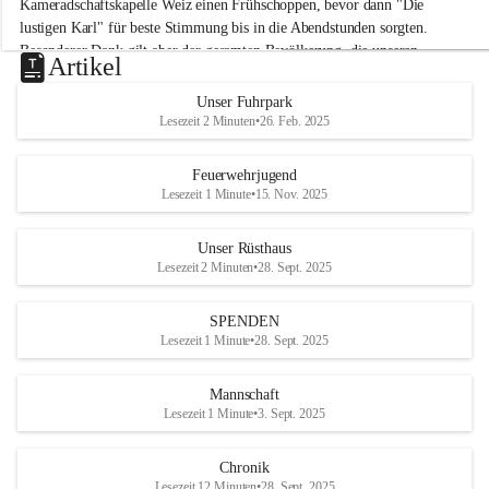
Kameradschaftskapelle Weiz einen Frühschoppen, bevor dann "Die 
t
lustigen Karl" für beste Stimmung bis in die Abendstunden sorgten. 
t
Besonderer Dank gilt aber der gesamten Bevölkerung, die unseren 
e
Artikel
Frühschoppen trotz hochsommerlichen Temperaturen besuchte. Der 
r
d
Reinerlös des Festes kommt natürlich wieder der Verbesserung der 
Unser Fuhrpark
o
Ausrüstung und somit der Einsatzbereitschaft der FF 
Lesezeit 2 Minuten
•
26. Feb. 2025
r
Hohenkogl/Mitterdorf zugute!
f
+21
Feuerwehrjugend
HERZLICHEN DANK FÜR IHREN BESUCH!
Lesezeit 1 Minute
•
15. Nov. 2025
Unser Rüsthaus
Lesezeit 2 Minuten
•
28. Sept. 2025
SPENDEN
Lesezeit 1 Minute
•
28. Sept. 2025
Mannschaft
Lesezeit 1 Minute
•
3. Sept. 2025
Chronik
Lesezeit 12 Minuten
•
28. Sept. 2025