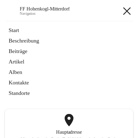
FF Hohenkogl-Mitterdorf
Navigation
FF Hohenkogl-Mitterdorf
Start
Beschreibung
öffnet
Spenden
Beiträge
in
Artikel
neuem
Artikel
Tab
öffnet
LLZ Einsatzübersicht
in
Externe Webseite
Alben
neuem
Tab
Kontakte
+1
Standorte
Hauptadresse