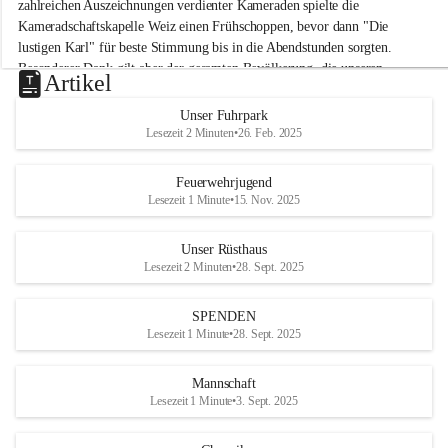
M
zahlreichen Auszeichnungen verdienter Kameraden spielte die 
i
Kameradschaftskapelle Weiz einen Frühschoppen, bevor dann "Die 
t
lustigen Karl" für beste Stimmung bis in die Abendstunden sorgten. 
t
Besonderer Dank gilt aber der gesamten Bevölkerung, die unseren 
e
Artikel
Frühschoppen trotz hochsommerlichen Temperaturen besuchte. Der 
r
d
Reinerlös des Festes kommt natürlich wieder der Verbesserung der 
Unser Fuhrpark
o
Ausrüstung und somit der Einsatzbereitschaft der FF 
Lesezeit 2 Minuten
•
26. Feb. 2025
r
Hohenkogl/Mitterdorf zugute!
f
+21
Feuerwehrjugend
HERZLICHEN DANK FÜR IHREN BESUCH!
Lesezeit 1 Minute
•
15. Nov. 2025
Unser Rüsthaus
Lesezeit 2 Minuten
•
28. Sept. 2025
SPENDEN
Lesezeit 1 Minute
•
28. Sept. 2025
Mannschaft
Lesezeit 1 Minute
•
3. Sept. 2025