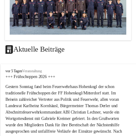
Aktuelle Beiträge
F
vor 5 Tagen
Veranstaltung
F
+++ Frühschoppen 2026 +++
H
Gestern Sonntag fand beim Feuerwehrhaus Hohenkogl der schon 
o
h
traditionelle Frühschoppen der FF Hohenkogl/Mitterdorf statt. Im 
e
Beisein zahlreicher Vertreter aus Politik und Feuerwehr, allen voran 
n
Landesrat Karlheinz Kornhäusl, Bürgermeister Thomas Derler und 
k
Abschnittsfeuerwehrkommandant ABI Christian Lechner, wurde ein 
o
Wortgottesdienst mit Gabriele Kreimer gefeiert. In den Grußworten 
g
wurde den Mitgliedern Dank für ihre Bereitschaft der Nächstenhilfe 
l
-
ausgesprochen und unfallfreie Verläufe der Einsätze gewünscht. Nach 