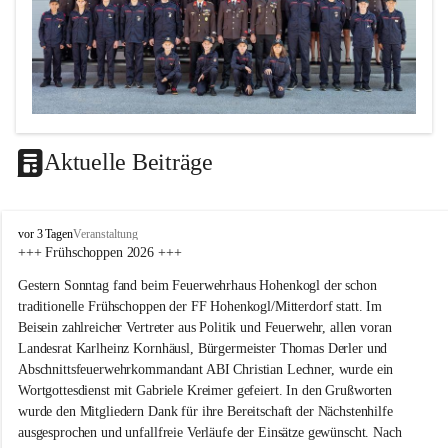
Aktuelle Beiträge
F
vor 3 Tagen
Veranstaltung
F
+++ Frühschoppen 2026 +++
H
Gestern Sonntag fand beim Feuerwehrhaus Hohenkogl der schon 
o
h
traditionelle Frühschoppen der FF Hohenkogl/Mitterdorf statt. Im 
e
Beisein zahlreicher Vertreter aus Politik und Feuerwehr, allen voran 
n
Landesrat Karlheinz Kornhäusl, Bürgermeister Thomas Derler und 
k
Abschnittsfeuerwehrkommandant ABI Christian Lechner, wurde ein 
o
Wortgottesdienst mit Gabriele Kreimer gefeiert. In den Grußworten 
g
wurde den Mitgliedern Dank für ihre Bereitschaft der Nächstenhilfe 
l
-
ausgesprochen und unfallfreie Verläufe der Einsätze gewünscht. Nach 