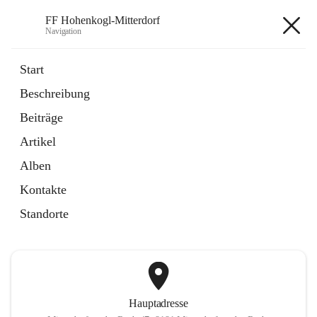
FF Hohenkogl-Mitterdorf
Navigation
FF Hohenkogl-Mitterdorf
Start
Beschreibung
öffnet
Spenden
Beiträge
in
Artikel
neuem
Artikel
Tab
öffnet
LLZ Einsatzübersicht
in
Externe Webseite
Alben
neuem
Tab
Kontakte
+1
Standorte
Hauptadresse