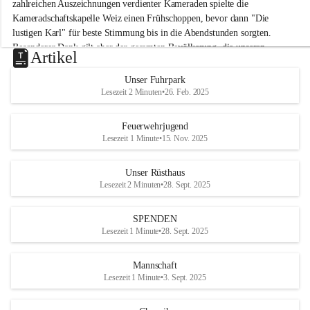
M
zahlreichen Auszeichnungen verdienter Kameraden spielte die 
i
Kameradschaftskapelle Weiz einen Frühschoppen, bevor dann "Die 
t
lustigen Karl" für beste Stimmung bis in die Abendstunden sorgten. 
t
Besonderer Dank gilt aber der gesamten Bevölkerung, die unseren 
e
Artikel
Frühschoppen trotz hochsommerlichen Temperaturen besuchte. Der 
r
d
Reinerlös des Festes kommt natürlich wieder der Verbesserung der 
Unser Fuhrpark
o
Ausrüstung und somit der Einsatzbereitschaft der FF 
Lesezeit 2 Minuten
•
26. Feb. 2025
r
Hohenkogl/Mitterdorf zugute!
f
+21
Feuerwehrjugend
HERZLICHEN DANK FÜR IHREN BESUCH!
Lesezeit 1 Minute
•
15. Nov. 2025
Unser Rüsthaus
Lesezeit 2 Minuten
•
28. Sept. 2025
SPENDEN
Lesezeit 1 Minute
•
28. Sept. 2025
Mannschaft
Lesezeit 1 Minute
•
3. Sept. 2025