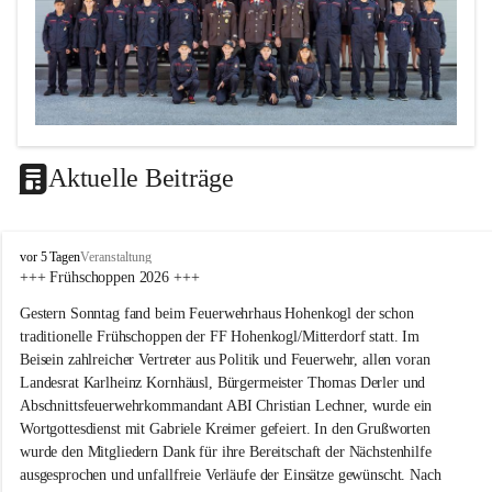
Aktuelle Beiträge
F
vor 5 Tagen
Veranstaltung
F
+++ Frühschoppen 2026 +++
H
Gestern Sonntag fand beim Feuerwehrhaus Hohenkogl der schon 
o
h
traditionelle Frühschoppen der FF Hohenkogl/Mitterdorf statt. Im 
e
Beisein zahlreicher Vertreter aus Politik und Feuerwehr, allen voran 
n
Landesrat Karlheinz Kornhäusl, Bürgermeister Thomas Derler und 
k
Abschnittsfeuerwehrkommandant ABI Christian Lechner, wurde ein 
o
Wortgottesdienst mit Gabriele Kreimer gefeiert. In den Grußworten 
g
wurde den Mitgliedern Dank für ihre Bereitschaft der Nächstenhilfe 
l
-
ausgesprochen und unfallfreie Verläufe der Einsätze gewünscht. Nach 