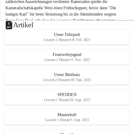
M
zahlreichen Auszeichnungen verdienter Kameraden spielte die 
i
Kameradschaftskapelle Weiz einen Frühschoppen, bevor dann "Die 
t
lustigen Karl" für beste Stimmung bis in die Abendstunden sorgten. 
t
Besonderer Dank gilt aber der gesamten Bevölkerung, die unseren 
e
Artikel
Frühschoppen trotz hochsommerlichen Temperaturen besuchte. Der 
r
d
Reinerlös des Festes kommt natürlich wieder der Verbesserung der 
Unser Fuhrpark
o
Ausrüstung und somit der Einsatzbereitschaft der FF 
Lesezeit 2 Minuten
•
26. Feb. 2025
r
Hohenkogl/Mitterdorf zugute!
f
+21
Feuerwehrjugend
HERZLICHEN DANK FÜR IHREN BESUCH!
Lesezeit 1 Minute
•
15. Nov. 2025
Unser Rüsthaus
Lesezeit 2 Minuten
•
28. Sept. 2025
SPENDEN
Lesezeit 1 Minute
•
28. Sept. 2025
Mannschaft
Lesezeit 1 Minute
•
3. Sept. 2025