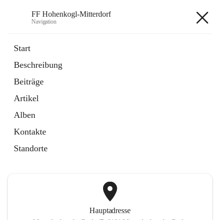
FF Hohenkogl-Mitterdorf
Navigation
FF Hohenkogl-Mitterdorf
Start
Beschreibung
öffnet
Spenden
Beiträge
in
Artikel
neuem
Artikel
Tab
öffnet
LLZ Einsatzübersicht
in
Externe Webseite
Alben
neuem
Tab
Kontakte
+1
Standorte
Hauptadresse