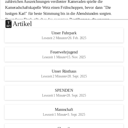
M
zahlreichen Auszeichnungen verdienter Kameraden spielte die 
i
Kameradschaftskapelle Weiz einen Frühschoppen, bevor dann "Die 
t
lustigen Karl" für beste Stimmung bis in die Abendstunden sorgten. 
t
Besonderer Dank gilt aber der gesamten Bevölkerung, die unseren 
e
Artikel
Frühschoppen trotz hochsommerlichen Temperaturen besuchte. Der 
r
d
Reinerlös des Festes kommt natürlich wieder der Verbesserung der 
Unser Fuhrpark
o
Ausrüstung und somit der Einsatzbereitschaft der FF 
Lesezeit 2 Minuten
•
26. Feb. 2025
r
Hohenkogl/Mitterdorf zugute!
f
+21
Feuerwehrjugend
HERZLICHEN DANK FÜR IHREN BESUCH!
Lesezeit 1 Minute
•
15. Nov. 2025
Unser Rüsthaus
Lesezeit 2 Minuten
•
28. Sept. 2025
SPENDEN
Lesezeit 1 Minute
•
28. Sept. 2025
Mannschaft
Lesezeit 1 Minute
•
3. Sept. 2025