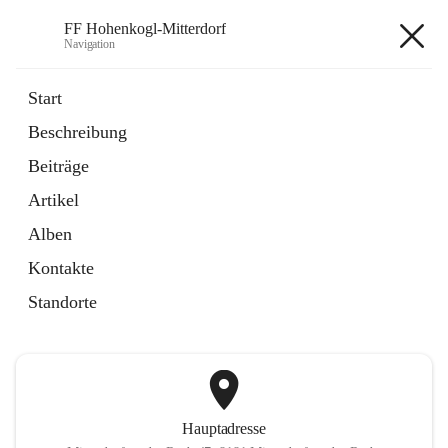
FF Hohenkogl-Mitterdorf
Navigation
FF Hohenkogl-Mitterdorf
Start
Beschreibung
öffnet
Spenden
Beiträge
in
Artikel
neuem
Artikel
Tab
öffnet
LLZ Einsatzübersicht
in
Externe Webseite
Alben
neuem
Tab
Kontakte
+1
Standorte
Hauptadresse