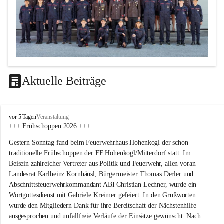
Aktuelle Beiträge
F
vor 5 Tagen
Veranstaltung
F
+++ Frühschoppen 2026 +++
H
Gestern Sonntag fand beim Feuerwehrhaus Hohenkogl der schon 
o
h
traditionelle Frühschoppen der FF Hohenkogl/Mitterdorf statt. Im 
e
Beisein zahlreicher Vertreter aus Politik und Feuerwehr, allen voran 
n
Landesrat Karlheinz Kornhäusl, Bürgermeister Thomas Derler und 
k
Abschnittsfeuerwehrkommandant ABI Christian Lechner, wurde ein 
o
Wortgottesdienst mit Gabriele Kreimer gefeiert. In den Grußworten 
g
wurde den Mitgliedern Dank für ihre Bereitschaft der Nächstenhilfe 
l
-
ausgesprochen und unfallfreie Verläufe der Einsätze gewünscht. Nach 