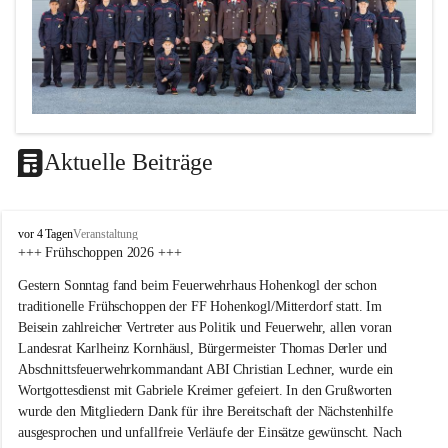
Aktuelle Beiträge
F
vor 4 Tagen
Veranstaltung
F
+++ Frühschoppen 2026 +++
H
Gestern Sonntag fand beim Feuerwehrhaus Hohenkogl der schon 
o
h
traditionelle Frühschoppen der FF Hohenkogl/Mitterdorf statt. Im 
e
Beisein zahlreicher Vertreter aus Politik und Feuerwehr, allen voran 
n
Landesrat Karlheinz Kornhäusl, Bürgermeister Thomas Derler und 
k
Abschnittsfeuerwehrkommandant ABI Christian Lechner, wurde ein 
o
Wortgottesdienst mit Gabriele Kreimer gefeiert. In den Grußworten 
g
wurde den Mitgliedern Dank für ihre Bereitschaft der Nächstenhilfe 
l
-
ausgesprochen und unfallfreie Verläufe der Einsätze gewünscht. Nach 