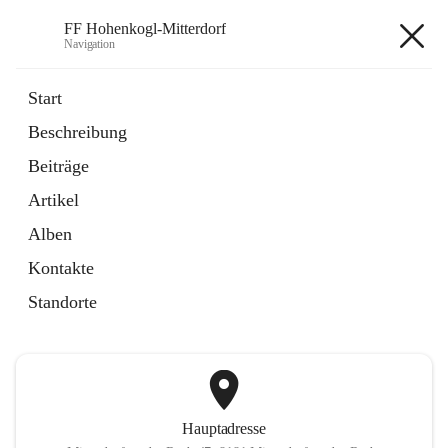
FF Hohenkogl-Mitterdorf
Navigation
FF Hohenkogl-Mitterdorf
Start
Beschreibung
öffnet
Spenden
Beiträge
in
Artikel
neuem
Artikel
Tab
öffnet
LLZ Einsatzübersicht
in
Externe Webseite
Alben
neuem
Tab
Kontakte
+1
Standorte
Hauptadresse