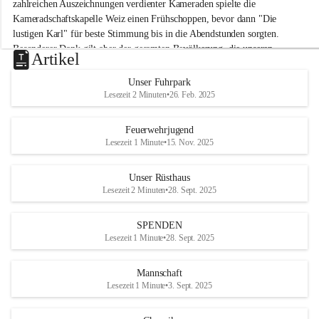
M
zahlreichen Auszeichnungen verdienter Kameraden spielte die 
i
Kameradschaftskapelle Weiz einen Frühschoppen, bevor dann "Die 
t
lustigen Karl" für beste Stimmung bis in die Abendstunden sorgten. 
t
Besonderer Dank gilt aber der gesamten Bevölkerung, die unseren 
e
Artikel
Frühschoppen trotz hochsommerlichen Temperaturen besuchte. Der 
r
d
Reinerlös des Festes kommt natürlich wieder der Verbesserung der 
Unser Fuhrpark
o
Ausrüstung und somit der Einsatzbereitschaft der FF 
Lesezeit 2 Minuten
•
26. Feb. 2025
r
Hohenkogl/Mitterdorf zugute!
f
+21
Feuerwehrjugend
HERZLICHEN DANK FÜR IHREN BESUCH!
Lesezeit 1 Minute
•
15. Nov. 2025
Unser Rüsthaus
Lesezeit 2 Minuten
•
28. Sept. 2025
SPENDEN
Lesezeit 1 Minute
•
28. Sept. 2025
Mannschaft
Lesezeit 1 Minute
•
3. Sept. 2025