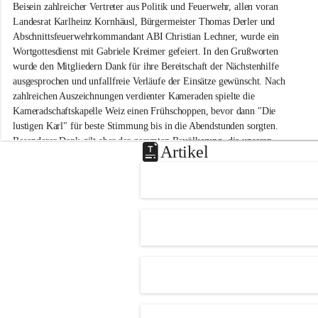
e
Beisein zahlreicher Vertreter aus Politik und Feuerwehr, allen voran 
n
Landesrat Karlheinz Kornhäusl, Bürgermeister Thomas Derler und 
k
Abschnittsfeuerwehrkommandant ABI Christian Lechner, wurde ein 
o
Wortgottesdienst mit Gabriele Kreimer gefeiert. In den Grußworten 
g
wurde den Mitgliedern Dank für ihre Bereitschaft der Nächstenhilfe 
l
-
ausgesprochen und unfallfreie Verläufe der Einsätze gewünscht. Nach 
M
zahlreichen Auszeichnungen verdienter Kameraden spielte die 
i
Kameradschaftskapelle Weiz einen Frühschoppen, bevor dann "Die 
t
lustigen Karl" für beste Stimmung bis in die Abendstunden sorgten. 
t
Besonderer Dank gilt aber der gesamten Bevölkerung, die unseren 
e
Artikel
Frühschoppen trotz hochsommerlichen Temperaturen besuchte. Der 
r
d
Reinerlös des Festes kommt natürlich wieder der Verbesserung der 
o
Ausrüstung und somit der Einsatzbereitschaft der FF 
r
Hohenkogl/Mitterdorf zugute!
f
+21
HERZLICHEN DANK FÜR IHREN BESUCH!