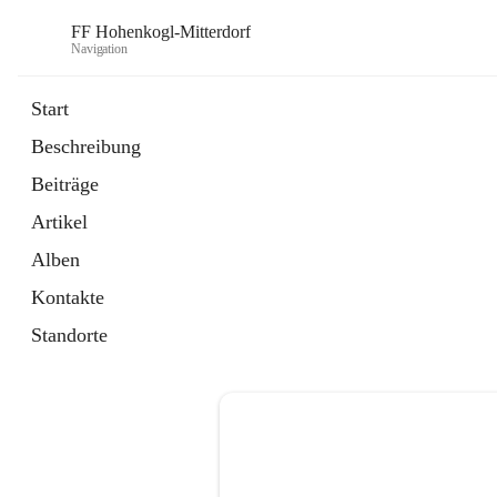
FF Hohenkogl-Mitterdorf
Navigation
Start
Beschreibung
öffnet
Spenden
Beiträge
in
Artikel
neuem
Artikel
Tab
öffnet
LLZ Einsatzübersicht
in
Externe Webseite
Alben
neuem
Tab
Kontakte
Standorte