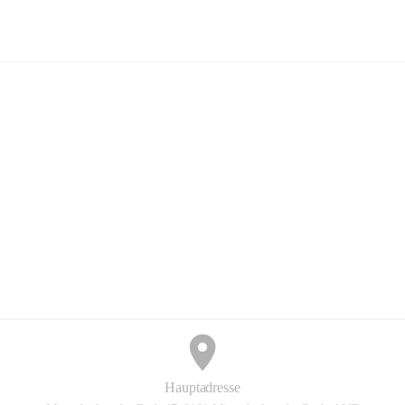
FF Hohenkogl-Mitterdorf
+1
Hauptadresse