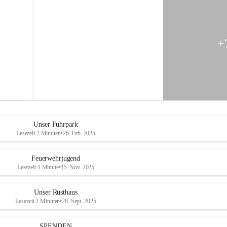
e
n
k
o
g
+
l
-
M
i
t
t
e
r
d
Unser Fuhrpark
o
Lesezeit 2 Minuten
•
26. Feb. 2025
r
f
Feuerwehrjugend
Lesezeit 1 Minute
•
15. Nov. 2025
Unser Rüsthaus
Lesezeit 2 Minuten
•
28. Sept. 2025
SPENDEN