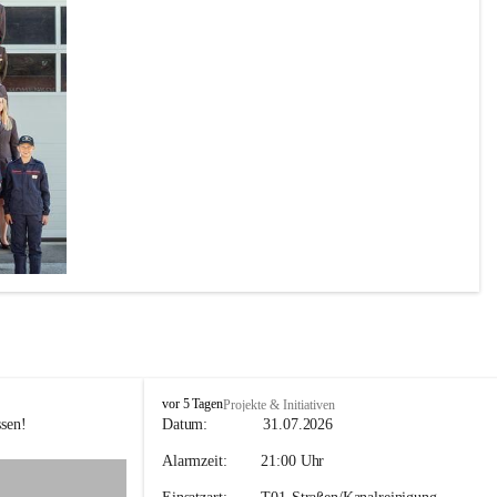
F
vor 5 Tagen
Projekte & Initiativen
F
sen! 
Datum:             
31.07.2026
H
Alarmzeit:
        21:00 Uhr
o
h