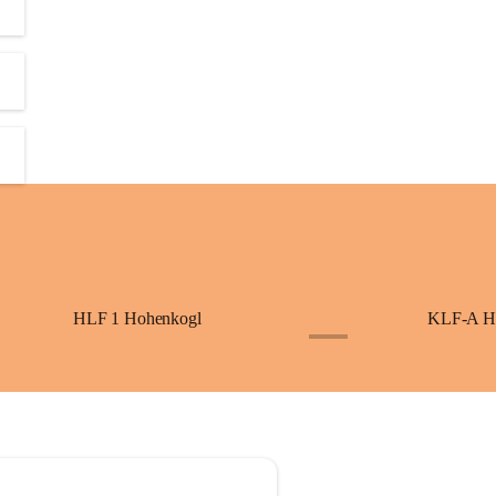
HLF 1 Hohenkogl
KLF-A H
+3