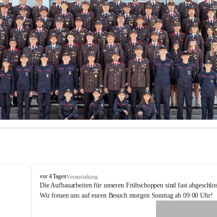
F
vor 4 Tagen
Veranstaltung
F
Die Aufbauarbeiten für unseren Frühschoppen sind fast abgeschlos
H
Wir freuen uns auf euren Besuch morgen Sonntag ab 09:00 Uhr!
o
h