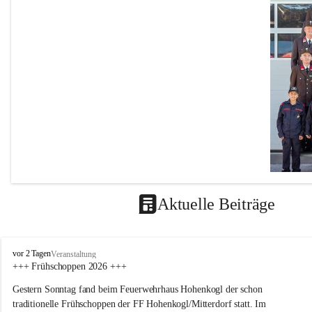
Aktuelle Beiträge
F
vor 2 Tagen
Veranstaltung
F
+++ Frühschoppen 2026 +++
H
Gestern Sonntag fand beim Feuerwehrhaus Hohenkogl der schon 
o
h
traditionelle Frühschoppen der FF Hohenkogl/Mitterdorf statt. Im 