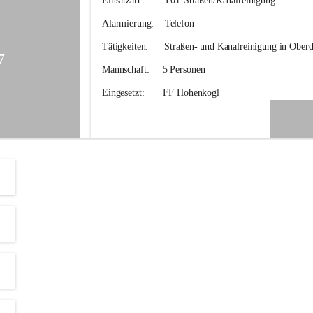
Einsatzart:        
T01-Straßen/Kanalreinigung
e
n
Alarmierung:    
Telefon
k
o
Tätigkeiten:
      Straßen- und Kanalreinigung in Oberd
g
7
l
Mannschaft:
     5 Personen
-
M
Eingesetzt:
       FF Hohenkogl
i
t
t
e
r
d
o
r
f