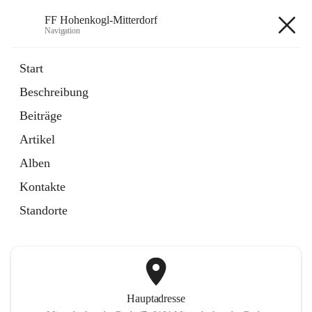
FF Hohenkogl-Mitterdorf
Navigation
FF Hohenkogl-Mitterdorf
Start
Beschreibung
öffnet
Spenden
Beiträge
in
Artikel
neuem
Artikel
Tab
öffnet
LLZ Einsatzübersicht
in
Externe Webseite
Alben
neuem
Tab
Kontakte
+1
Standorte
Hauptadresse