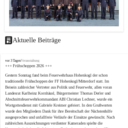
Aktuelle Beiträge
F
vor 3 Tagen
Veranstaltung
F
+++ Frühschoppen 2026 +++
H
Gestern Sonntag fand beim Feuerwehrhaus Hohenkogl der schon 
o
h
traditionelle Frühschoppen der FF Hohenkogl/Mitterdorf statt. Im 
e
Beisein zahlreicher Vertreter aus Politik und Feuerwehr, allen voran 
n
Landesrat Karlheinz Kornhäusl, Bürgermeister Thomas Derler und 
k
Abschnittsfeuerwehrkommandant ABI Christian Lechner, wurde ein 
o
Wortgottesdienst mit Gabriele Kreimer gefeiert. In den Grußworten 
g
wurde den Mitgliedern Dank für ihre Bereitschaft der Nächstenhilfe 
l
-
ausgesprochen und unfallfreie Verläufe der Einsätze gewünscht. Nach 
M
zahlreichen Auszeichnungen verdienter Kameraden spielte die 
i