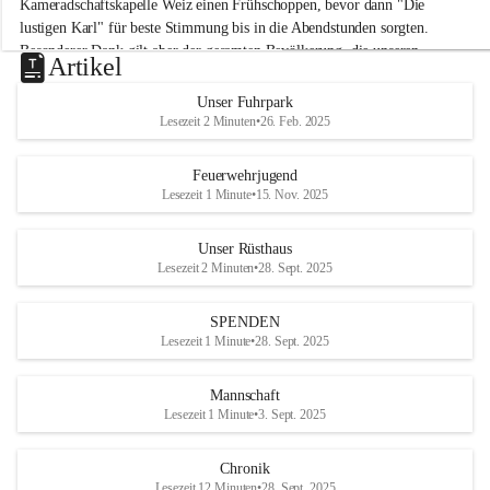
Kameradschaftskapelle Weiz einen Frühschoppen, bevor dann "Die 
t
lustigen Karl" für beste Stimmung bis in die Abendstunden sorgten. 
t
Besonderer Dank gilt aber der gesamten Bevölkerung, die unseren 
e
Artikel
Frühschoppen trotz hochsommerlichen Temperaturen besuchte. Der 
r
d
Reinerlös des Festes kommt natürlich wieder der Verbesserung der 
Unser Fuhrpark
o
Ausrüstung und somit der Einsatzbereitschaft der FF 
Lesezeit 2 Minuten
•
26. Feb. 2025
r
Hohenkogl/Mitterdorf zugute!
f
+21
Feuerwehrjugend
HERZLICHEN DANK FÜR IHREN BESUCH!
Lesezeit 1 Minute
•
15. Nov. 2025
Unser Rüsthaus
Lesezeit 2 Minuten
•
28. Sept. 2025
SPENDEN
Lesezeit 1 Minute
•
28. Sept. 2025
Mannschaft
Lesezeit 1 Minute
•
3. Sept. 2025
Chronik
Lesezeit 12 Minuten
•
28. Sept. 2025