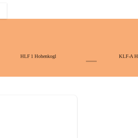
HLF 1 Hohenkogl
KLF-A H
+3