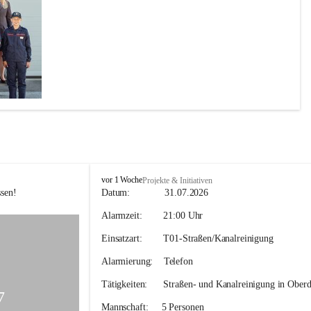
F
vor 1 Woche
Projekte & Initiativen
F
sen! 
Datum:             
31.07.2026
H
Alarmzeit:
        21:00 Uhr
o
h
Einsatzart:        
T01-Straßen/Kanalreinigung
e
n
Alarmierung:    
Telefon
k
o
Tätigkeiten:
      Straßen- und Kanalreinigung in Oberd
g
7
l
Mannschaft:
     5 Personen