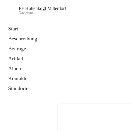
FF Hohenkogl-Mitterdorf
Navigation
Start
Beschreibung
öffnet
Spenden
Beiträge
in
Artikel
neuem
Artikel
Tab
öffnet
LLZ Einsatzübersicht
in
Externe Webseite
Alben
neuem
Tab
Kontakte
Standorte