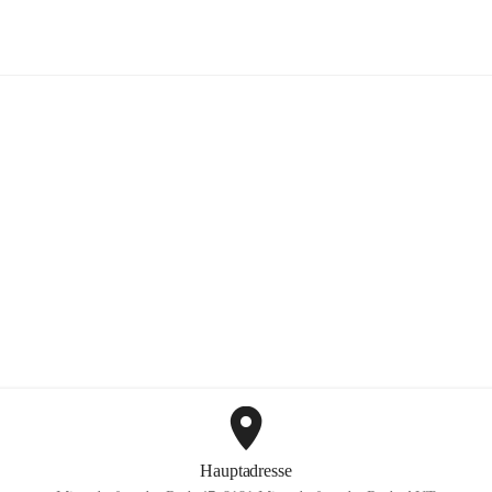
FF Hohenkogl-Mitterdorf
+1
Hauptadresse