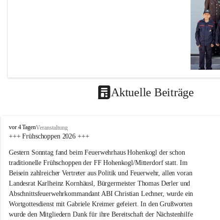
Aktuelle Beiträge
F
vor 4 Tagen
Veranstaltung
F
+++ Frühschoppen 2026 +++
H
Gestern Sonntag fand beim Feuerwehrhaus Hohenkogl der schon 
o
h
traditionelle Frühschoppen der FF Hohenkogl/Mitterdorf statt. Im 
e
Beisein zahlreicher Vertreter aus Politik und Feuerwehr, allen voran 
n
Landesrat Karlheinz Kornhäusl, Bürgermeister Thomas Derler und 
k
Abschnittsfeuerwehrkommandant ABI Christian Lechner, wurde ein 
o
Wortgottesdienst mit Gabriele Kreimer gefeiert. In den Grußworten 
g
wurde den Mitgliedern Dank für ihre Bereitschaft der Nächstenhilfe 
l