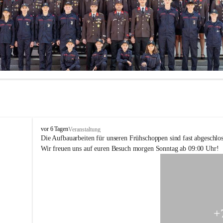
F
vor 6 Tagen
Veranstaltung
F
Die Aufbauarbeiten für unseren Frühschoppen sind fast abgeschlos
H
Wir freuen uns auf euren Besuch morgen Sonntag ab 09:00 Uhr!
o
h
e
n
k
o
g
+
l