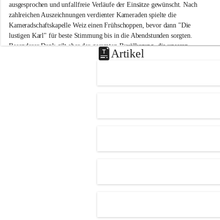
-
ausgesprochen und unfallfreie Verläufe der Einsätze gewünscht. Nach 
M
zahlreichen Auszeichnungen verdienter Kameraden spielte die 
i
Kameradschaftskapelle Weiz einen Frühschoppen, bevor dann "Die 
t
lustigen Karl" für beste Stimmung bis in die Abendstunden sorgten. 
t
Besonderer Dank gilt aber der gesamten Bevölkerung, die unseren 
e
Artikel
Frühschoppen trotz hochsommerlichen Temperaturen besuchte. Der 
r
d
Reinerlös des Festes kommt natürlich wieder der Verbesserung der 
o
Ausrüstung und somit der Einsatzbereitschaft der FF 
r
Hohenkogl/Mitterdorf zugute!
f
+21
HERZLICHEN DANK FÜR IHREN BESUCH!