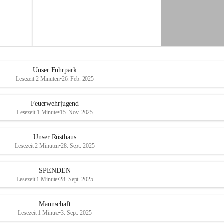
-
M
i
t
t
e
r
d
Unser Fuhrpark
o
Lesezeit 2 Minuten
•
26. Feb. 2025
r
f
Feuerwehrjugend
Lesezeit 1 Minute
•
15. Nov. 2025
Unser Rüsthaus
Lesezeit 2 Minuten
•
28. Sept. 2025
SPENDEN
Lesezeit 1 Minute
•
28. Sept. 2025
Mannschaft
Lesezeit 1 Minute
•
3. Sept. 2025