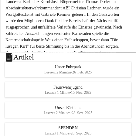
Landesrat Karlheinz Kornhäusl, Bürgermeister Thomas Derler und 
k
Abschnittsfeuerwehrkommandant ABI Christian Lechner, wurde ein 
o
Wortgottesdienst mit Gabriele Kreimer gefeiert. In den Grußworten 
g
wurde den Mitgliedern Dank für ihre Bereitschaft der Nächstenhilfe 
l
-
ausgesprochen und unfallfreie Verläufe der Einsätze gewünscht. Nach 
M
zahlreichen Auszeichnungen verdienter Kameraden spielte die 
i
Kameradschaftskapelle Weiz einen Frühschoppen, bevor dann "Die 
t
lustigen Karl" für beste Stimmung bis in die Abendstunden sorgten. 
t
Besonderer Dank gilt aber der gesamten Bevölkerung, die unseren 
e
Artikel
Frühschoppen trotz hochsommerlichen Temperaturen besuchte. Der 
r
d
Reinerlös des Festes kommt natürlich wieder der Verbesserung der 
Unser Fuhrpark
o
Ausrüstung und somit der Einsatzbereitschaft der FF 
Lesezeit 2 Minuten
•
26. Feb. 2025
r
Hohenkogl/Mitterdorf zugute!
f
+21
Feuerwehrjugend
HERZLICHEN DANK FÜR IHREN BESUCH!
Lesezeit 1 Minute
•
15. Nov. 2025
Unser Rüsthaus
Lesezeit 2 Minuten
•
28. Sept. 2025
SPENDEN
Lesezeit 1 Minute
•
28. Sept. 2025