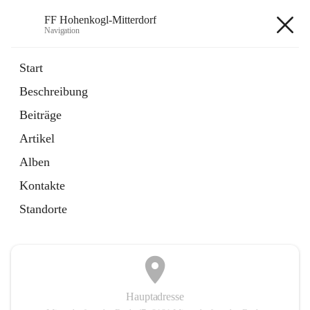
FF Hohenkogl-Mitterdorf
Navigation
FF Hohenkogl-Mitterdorf
Start
Beschreibung
öffnet
Spenden
Beiträge
in
Artikel
neuem
Artikel
Tab
öffnet
LLZ Einsatzübersicht
in
Externe Webseite
Alben
neuem
Tab
Kontakte
+1
Standorte
Hauptadresse