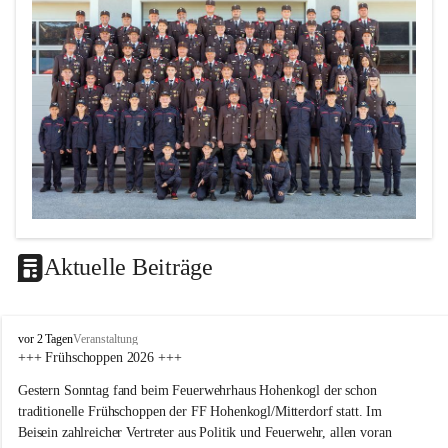
Aktuelle Beiträge
F
vor 2 Tagen
Veranstaltung
F
+++ Frühschoppen 2026 +++
H
Gestern Sonntag fand beim Feuerwehrhaus Hohenkogl der schon 
o
h
traditionelle Frühschoppen der FF Hohenkogl/Mitterdorf statt. Im 
e
Beisein zahlreicher Vertreter aus Politik und Feuerwehr, allen voran 
n