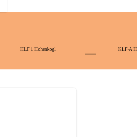
HLF 1 Hohenkogl
KLF-A H
+3