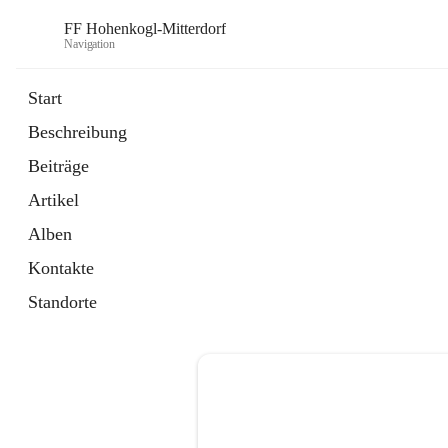
FF Hohenkogl-Mitterdorf
Navigation
Start
Beschreibung
öffnet
Spenden
Beiträge
in
Artikel
neuem
Artikel
Tab
öffnet
LLZ Einsatzübersicht
in
Externe Webseite
Alben
neuem
Tab
Kontakte
Standorte