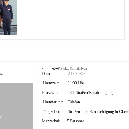
F
vor 5 Tagen
Projekte & Initiativen
F
sen! 
Datum:             
31.07.2026
H
Alarmzeit:
        21:00 Uhr
o
h
Einsatzart:        
T01-Straßen/Kanalreinigung
e
n
Alarmierung:    
Telefon
k
o
Tätigkeiten:
      Straßen- und Kanalreinigung in Oberd
g
7
l
Mannschaft:
     5 Personen
-