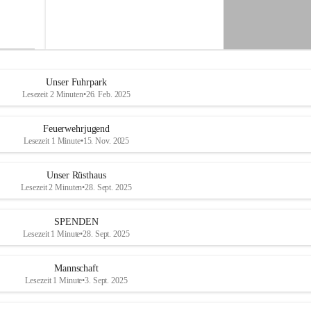
M
i
t
t
e
r
d
Unser Fuhrpark
o
Lesezeit 2 Minuten
•
26. Feb. 2025
r
f
Feuerwehrjugend
Lesezeit 1 Minute
•
15. Nov. 2025
Unser Rüsthaus
Lesezeit 2 Minuten
•
28. Sept. 2025
SPENDEN
Lesezeit 1 Minute
•
28. Sept. 2025
Mannschaft
Lesezeit 1 Minute
•
3. Sept. 2025