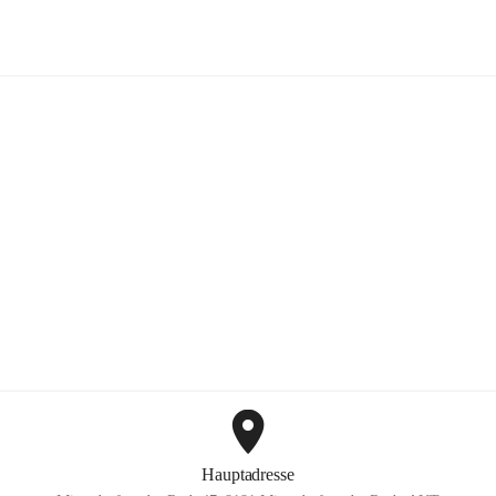
FF Hohenkogl-Mitterdorf
+1
Hauptadresse