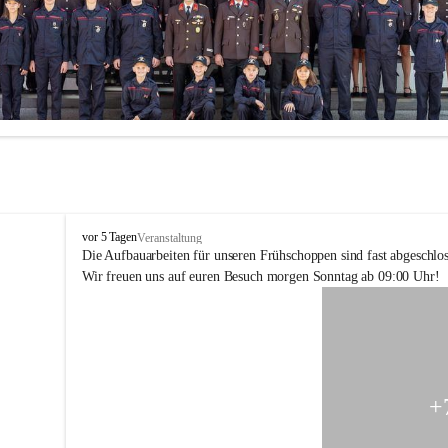
F
vor 5 Tagen
Veranstaltung
F
Die Aufbauarbeiten für unseren Frühschoppen sind fast abgeschlos
H
Wir freuen uns auf euren Besuch morgen Sonntag ab 09:00 Uhr!
o
h
e
n
k
o
g
+
l
-