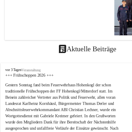
Aktuelle Beiträge
F
vor 3 Tagen
Veranstaltung
F
+++ Frühschoppen 2026 +++
H
Gestern Sonntag fand beim Feuerwehrhaus Hohenkogl der schon 
o
h
traditionelle Frühschoppen der FF Hohenkogl/Mitterdorf statt. Im 
e
Beisein zahlreicher Vertreter aus Politik und Feuerwehr, allen voran 
n
Landesrat Karlheinz Kornhäusl, Bürgermeister Thomas Derler und 
k
Abschnittsfeuerwehrkommandant ABI Christian Lechner, wurde ein 
o
Wortgottesdienst mit Gabriele Kreimer gefeiert. In den Grußworten 
g
wurde den Mitgliedern Dank für ihre Bereitschaft der Nächstenhilfe 
l
-
ausgesprochen und unfallfreie Verläufe der Einsätze gewünscht. Nach 